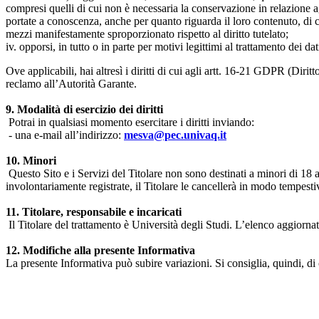
compresi quelli di cui non è necessaria la conservazione in relazione agli 
portate a conoscenza, anche per quanto riguarda il loro contenuto, di c
mezzi manifestamente sproporzionato rispetto al diritto tutelato;
iv. opporsi, in tutto o in parte per motivi legittimi al trattamento dei 
Ove applicabili, hai altresì i diritti di cui agli artt. 16-21 GDPR (Diritto d
reclamo all’Autorità Garante.
9. Modalità di esercizio dei diritti
Potrai in qualsiasi momento esercitare i diritti inviando:
- una e-mail all’indirizzo:
mesva@pec.univaq.it
10. Minori
Questo Sito e i Servizi del Titolare non sono destinati a minori di 18 
involontariamente registrate, il Titolare le cancellerà in modo tempestiv
11. Titolare, responsabile e incaricati
Il Titolare del trattamento è Università degli Studi. L’elenco aggiornato
12. Modifiche alla presente Informativa
La presente Informativa può subire variazioni. Si consiglia, quindi, di 
Università degli Studi dell'Aquila
Dipartimento di Medicina clinica, sanità pubblica, scienze della vita