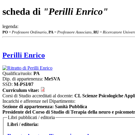
scheda di
"Perilli Enrico"
legenda:
PO
=
Professore Ordinario
,
PA
=
Professore Associato
,
RU
=
Ricercatore Univers
Perilli Enrico
Qualifica/ruolo:
PA
Dip. di appartenenza:
MeSVA
SSD:
M-PSI/07
Curriculum vitae:
Corsi di Studio accreditati al docente:
CL Scienze Psicologiche Appl
Incarichi e afferenze nel Dipartimento:
Sezione di appartenenza: Sanità Pubblica
Presidente del Corso di Studio di Terapia della neuro e psicomotri
Libri pubblicati / editoria
Libri / editoria: