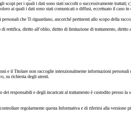
scopi per i quali i dati sono stati raccolti o successivamente trattati; c) 
oloro ai quali i dati sono stati comunicati o diffusi, eccettuato il caso 
dati personali che Ti riguardano, ancorché pertinenti allo scopo della racco
i rettifica, diritto all’oblio, diritto di limitazione di trattamento, diritto 
anni e il Titolare non raccoglie intenzionalmente informazioni personali r
o, su richiesta degli utenti.
 dei responsabili e degli incaricati al trattamento è custodito presso la s
controllare regolarmente questa Informativa e di riferirsi alla versione p
 e dell'ambiente