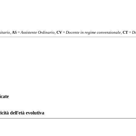
itario
,
AS
=
Assistente Ordinario
,
CV
=
Docente in regime convenzionale
,
CT
=
Do
icate
cità dell'età evolutiva