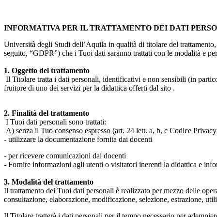
INFORMATIVA PER IL TRATTAMENTO DEI DATI PERS
Università degli Studi dell’Aquila in qualità di titolare del trattamen
seguito, “GDPR”) che i Tuoi dati saranno trattati con le modalità e per 
1. Oggetto del trattamento
Il Titolare tratta i dati personali, identificativi e non sensibili (in 
fruitore di uno dei servizi per la didattica offerti dal sito .
2. Finalità del trattamento
I Tuoi dati personali sono trattati:
A) senza il Tuo consenso espresso (art. 24 lett. a, b, c Codice Privacy 
- utilizzare la documentazione fornita dai docenti
- per ricevere comunicazioni dai docenti
- Fornire informazioni agli utenti o visitatori inerenti la didattica e inf
3. Modalità del trattamento
Il trattamento dei Tuoi dati personali è realizzato per mezzo delle ope
consultazione, elaborazione, modificazione, selezione, estrazione, uti
Il Titolare tratterà i dati personali per il tempo necessario per adempiere