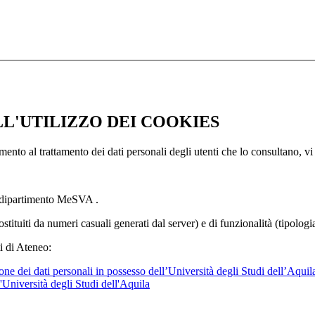
LL'UTILIZZO DEI COOKIES
imento al trattamento dei dati personali degli utenti che lo consultano, vi
l dipartimento MeSVA .
ostituiti da numeri casuali generati dal server) e di funzionalità (tipolog
i di Ateneo:
ne dei dati personali in possesso dell’Università degli Studi dell’Aquil
l'Università degli Studi dell'Aquila