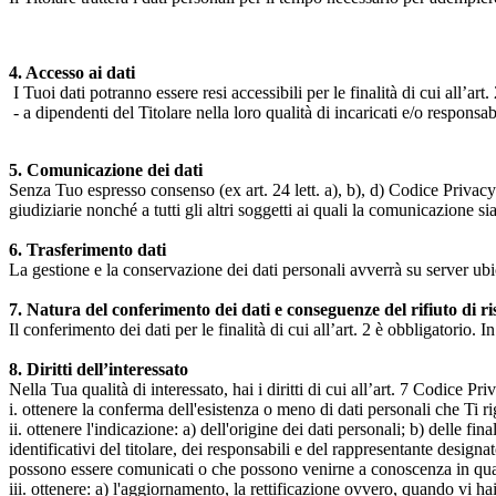
4. Accesso ai dati
I Tuoi dati potranno essere resi accessibili per le finalità di cui all’art. 
- a dipendenti del Titolare nella loro qualità di incaricati e/o responsab
5. Comunicazione dei dati
Senza Tuo espresso consenso (ex art. 24 lett. a), b), d) Codice Privacy e
giudiziarie nonché a tutti gli altri soggetti ai quali la comunicazione si
6. Trasferimento dati
La gestione e la conservazione dei dati personali avverrà su server ub
7. Natura del conferimento dei dati e conseguenze del rifiuto di r
Il conferimento dei dati per le finalità di cui all’art. 2 è obbligatorio. I
8. Diritti dell’interessato
Nella Tua qualità di interessato, hai i diritti di cui all’art. 7 Codice P
i. ottenere la conferma dell'esistenza o meno di dati personali che Ti r
ii. ottenere l'indicazione: a) dell'origine dei dati personali; b) delle fin
identificativi del titolare, dei responsabili e del rappresentante design
possono essere comunicati o che possono venirne a conoscenza in qualità
iii. ottenere: a) l'aggiornamento, la rettificazione ovvero, quando vi hai