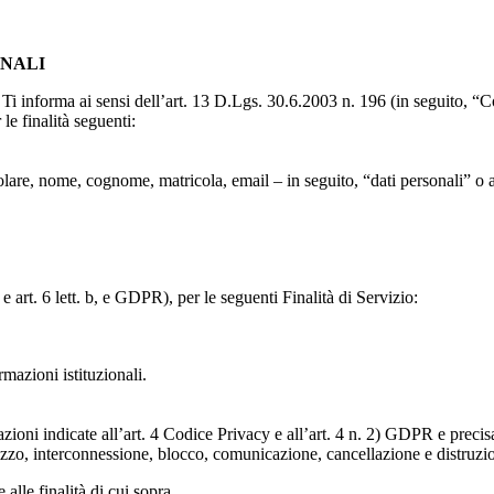
ONALI
to, Ti informa ai sensi dell’art. 13 D.Lgs. 30.6.2003 n. 196 (in seguito,
le finalità seguenti:
particolare, nome, cognome, matricola, email – in seguito, “dati personali
e art. 6 lett. b, e GDPR), per le seguenti Finalità di Servizio:
ormazioni istituzionali.
razioni indicate all’art. 4 Codice Privacy e all’art. 4 n. 2) GDPR e prec
lizzo, interconnessione, blocco, comunicazione, cancellazione e distruzi
 alle finalità di cui sopra.