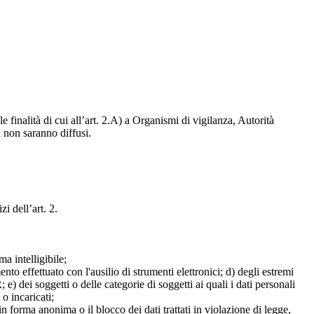
e finalità di cui all’art. 2.A) a Organismi di vigilanza, Autorità
i non saranno diffusi.
zi dell’art. 2.
a intelligibile;
mento effettuato con l'ausilio di strumenti elettronici; d) degli estremi
e) dei soggetti o delle categorie di soggetti ai quali i dati personali
 o incaricati;
 in forma anonima o il blocco dei dati trattati in violazione di legge,