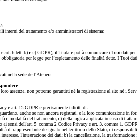
2:
ili interni del trattamento e/o amministratori di sistema;
 art. 6 lett. b) e c) GDPR), il Titolare potrà comunicare i Tuoi dati per l
a obbligatoria per legge per l’espletamento delle finalità dette. I Tuoi dat
icati nella sede dell’Ateneo
ispondere
n loro assenza, non potremo garantirti né la registrazione al sito né i Servi
rivacy e art. 15 GDPR e precisamente i diritti di:
iguardano, anche se non ancora registrati, e la loro comunicazione in form
alità e modalità del trattamento; c) della logica applicata in caso di tratta
ato ai sensi dell'art. 5, comma 2 Codice Privacy e art. 3, comma 1, GDPR; 
 di rappresentante designato nel territorio dello Stato, di responsabili
 interesse, l'integrazione dei dati; b) la cancellazione, la trasformazione