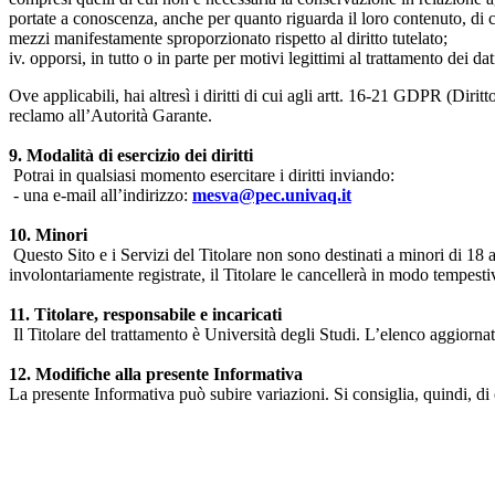
portate a conoscenza, anche per quanto riguarda il loro contenuto, di c
mezzi manifestamente sproporzionato rispetto al diritto tutelato;
iv. opporsi, in tutto o in parte per motivi legittimi al trattamento dei 
Ove applicabili, hai altresì i diritti di cui agli artt. 16-21 GDPR (Diritto d
reclamo all’Autorità Garante.
9. Modalità di esercizio dei diritti
Potrai in qualsiasi momento esercitare i diritti inviando:
- una e-mail all’indirizzo:
mesva@pec.univaq.it
10. Minori
Questo Sito e i Servizi del Titolare non sono destinati a minori di 18 
involontariamente registrate, il Titolare le cancellerà in modo tempestiv
11. Titolare, responsabile e incaricati
Il Titolare del trattamento è Università degli Studi. L’elenco aggiornato
12. Modifiche alla presente Informativa
La presente Informativa può subire variazioni. Si consiglia, quindi, di 
Università degli Studi dell'Aquila
Dipartimento di Medicina clinica, sanità pubblica, scienze della vita