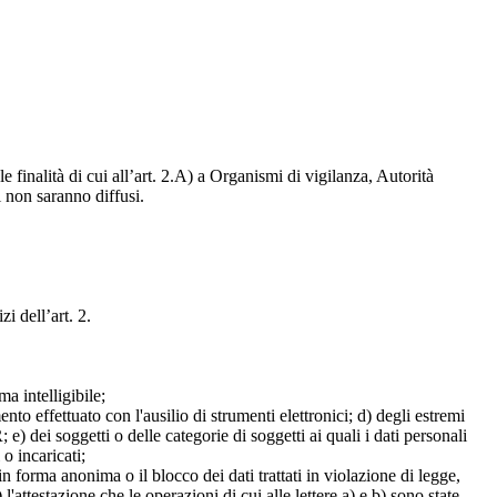
e finalità di cui all’art. 2.A) a Organismi di vigilanza, Autorità
i non saranno diffusi.
zi dell’art. 2.
a intelligibile;
mento effettuato con l'ausilio di strumenti elettronici; d) degli estremi
e) dei soggetti o delle categorie di soggetti ai quali i dati personali
 o incaricati;
 in forma anonima o il blocco dei dati trattati in violazione di legge,
l'attestazione che le operazioni di cui alle lettere a) e b) sono state