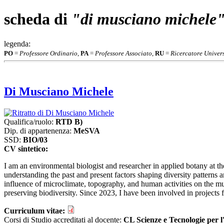
scheda di
"di musciano michele
legenda:
PO
=
Professore Ordinario
,
PA
=
Professore Associato
,
RU
=
Ricercatore Univers
Di Musciano Michele
Qualifica/ruolo:
RTD B)
Dip. di appartenenza:
MeSVA
SSD:
BIO/03
CV sintetico:
I am an environmental biologist and researcher in applied botany at th
understanding the past and present factors shaping diversity patterns
influence of microclimate, topography, and human activities on the mult
preserving biodiversity. Since 2023, I have been involved in projects
Curriculum vitae:
Corsi di Studio accreditati al docente:
CL Scienze e Tecnologie per l