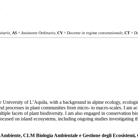
"
itario
,
AS
=
Assistente Ordinario
,
CV
=
Docente in regime convenzionale
,
CT
=
Do
e University of L’Aquila, with a background in alpine ecology, ecologic
 and processes in plant communities from micro- to macro-scales. I am 
iple facets of plant biodiversity. I am also engaged in conservation biol
 focused on island ecosystems, including ongoing studies investigating 
'Ambiente, CLM Biologia Ambientale e Gestione degli Ecosistemi, 