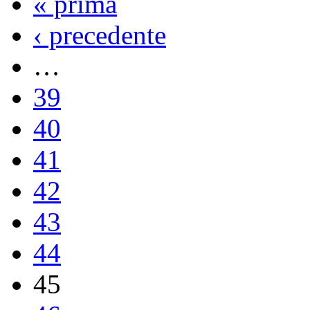
« prima
‹ precedente
…
39
40
41
42
43
44
45