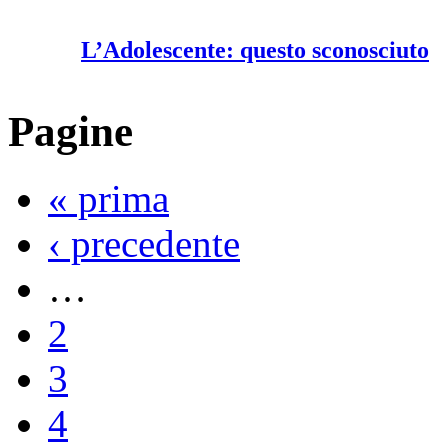
L’Adolescente: questo sconosciuto
Pagine
« prima
‹ precedente
…
2
3
4