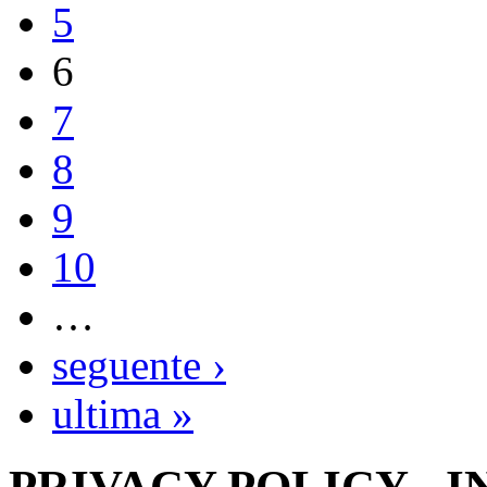
5
6
7
8
9
10
…
seguente ›
ultima »
PRIVACY POLICY - 