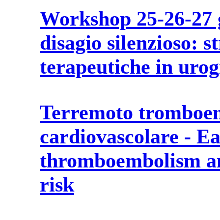
Workshop 25-26-27 
disagio silenzioso: s
terapeutiche in uro
Terremoto tromboem
cardiovascolare - E
thromboembolism an
risk