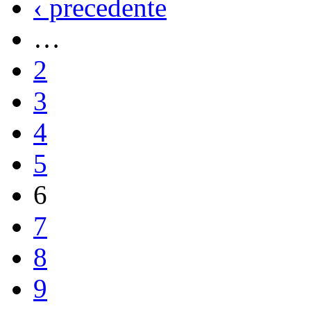
‹ precedente
…
2
3
4
5
6
7
8
9