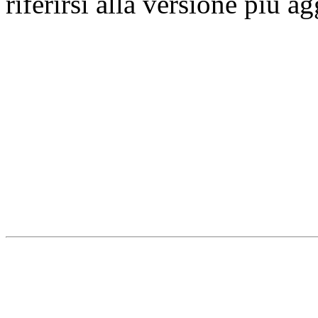
riferirsi alla versione più a
Università degli Studi dell
Dipartimento di Medicina cl
della vita e dell'ambiente
Indirizzo:
Piazzale Salvato
67010 L'Aquila - Coppito
webmaster & web designe
Dipartimento di Medicina cl