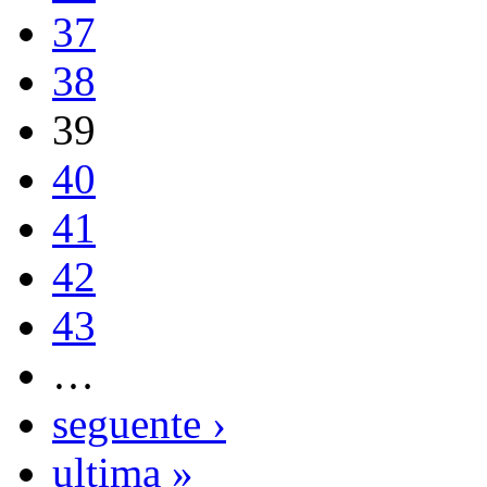
37
38
39
40
41
42
43
…
seguente ›
ultima »