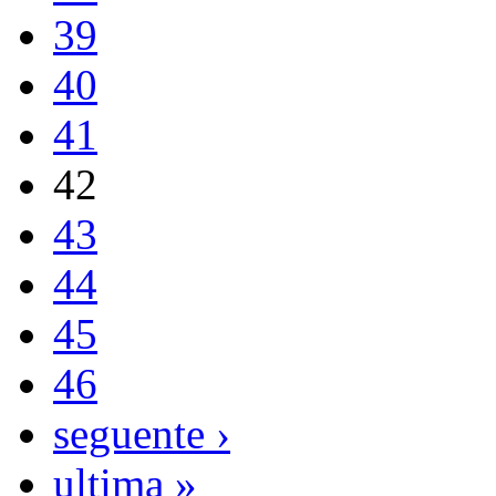
39
40
41
42
43
44
45
46
seguente ›
ultima »