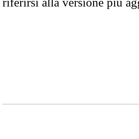
riferirsi alla versione più a
Università degli Studi dell
Dipartimento di Medicina cl
della vita e dell'ambiente
Indirizzo:
Piazzale Salvato
67010 L'Aquila - Coppito
webmaster & web designe
Dipartimento di Medicina cl