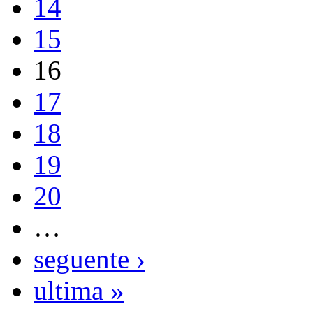
14
15
16
17
18
19
20
…
seguente ›
ultima »