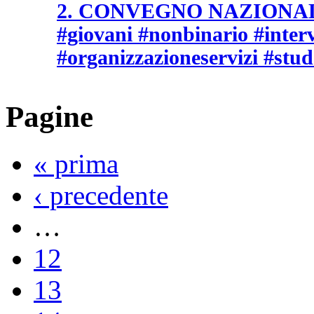
2. CONVEGNO NAZIONALE 
#giovani #nonbinario #interv
#organizzazioneservizi #stud
Pagine
« prima
‹ precedente
…
12
13