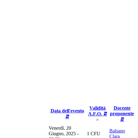
Validità
Docente
Data dell'evento
proponente
A.F.O. ⇵
⇵
⇵
Venerdì, 20
Balsano
Giugno, 2025 -
1 CFU
Clara