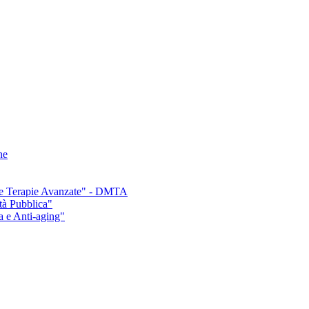
ne
e e Terapie Avanzate" - DMTA
tà Pubblica"
a e Anti-aging"