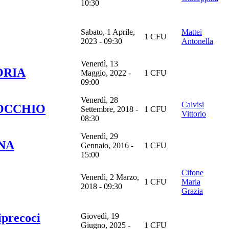
10:30
Sabato, 1 Aprile,
Mattei
1 CFU
2023 - 09:30
Antonella
Venerdì, 13
ORIA
Maggio, 2022 -
1 CFU
09:00
Venerdì, 28
Calvisi
NOCCHIO
Settembre, 2018 -
1 CFU
Vittorio
08:30
Venerdì, 29
NA
Gennaio, 2016 -
1 CFU
15:00
Cifone
Venerdì, 2 Marzo,
1 CFU
Maria
2018 - 09:30
Grazia
precoci
Giovedì, 19
Giugno, 2025 -
1 CFU