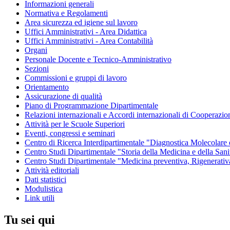
Informazioni generali
Normativa e Regolamenti
Area sicurezza ed igiene sul lavoro
Uffici Amministrativi - Area Didattica
Uffici Amministrativi - Area Contabilità
Organi
Personale Docente e Tecnico-Amministrativo
Sezioni
Commissioni e gruppi di lavoro
Orientamento
Assicurazione di qualità
Piano di Programmazione Dipartimentale
Relazioni internazionali e Accordi internazionali di Cooperazio
Attività per le Scuole Superiori
Eventi, congressi e seminari
Centro di Ricerca Interdipartimentale "Diagnostica Molecolar
Centro Studi Dipartimentale "Storia della Medicina e della Sani
Centro Studi Dipartimentale "Medicina preventiva, Rigenerativ
Attività editoriali
Dati statistici
Modulistica
Link utili
Tu sei qui