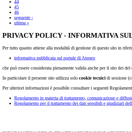
44
45
46
seguente ›
ultima »
PRIVACY POLICY - INFORMATIVA SU
Per tutto quanto attiene alla modalità di gestione di questo sito in rifer
informativa pubblicata sul portale di Ateneo
che può essere considerata pienamente valida anche per il sito dei de
In particolare il presente sito utilizza solo
cookie tecnici
di sessione (c
Per ulteriori informazioni è possibile consultare i seguenti Regolament
Regolamento in materia di trattamento, comunicazione e diffusio
Regolamento per il trattamento dei dati sensibili e giudiziari del