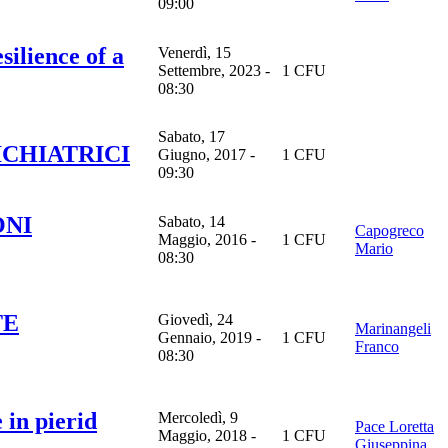
09:00
silience of a
Venerdì, 15
Settembre, 2023 -
1 CFU
08:30
Sabato, 17
ICHIATRICI
Giugno, 2017 -
1 CFU
09:30
ONI
Sabato, 14
Capogreco
Maggio, 2016 -
1 CFU
Mario
08:30
TE
Giovedì, 24
Marinangeli
Gennaio, 2019 -
1 CFU
Franco
08:30
in pierid
Mercoledì, 9
Pace Loretta
Maggio, 2018 -
1 CFU
Giuseppina