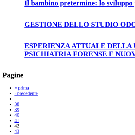
Il bambino pretermine: lo sviluppo p
GESTIONE DELLO STUDIO OD
ESPERIENZA ATTUALE DELLA 
PSICHIATRIA FORENSE E NUOV
Pagine
« prima
‹ precedente
…
38
39
40
41
42
43