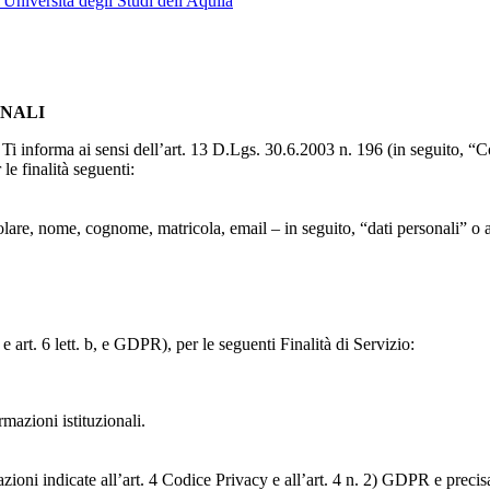
l'Università degli Studi dell'Aquila
ONALI
to, Ti informa ai sensi dell’art. 13 D.Lgs. 30.6.2003 n. 196 (in seguito,
le finalità seguenti:
particolare, nome, cognome, matricola, email – in seguito, “dati personali
e art. 6 lett. b, e GDPR), per le seguenti Finalità di Servizio:
ormazioni istituzionali.
razioni indicate all’art. 4 Codice Privacy e all’art. 4 n. 2) GDPR e prec