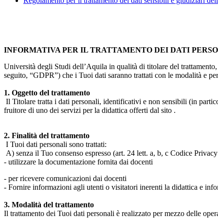
Regolamento per il trattamento dei dati sensibili e giudiziari del
INFORMATIVA PER IL TRATTAMENTO DEI DATI PERS
Università degli Studi dell’Aquila in qualità di titolare del trattamen
seguito, “GDPR”) che i Tuoi dati saranno trattati con le modalità e per 
1. Oggetto del trattamento
Il Titolare tratta i dati personali, identificativi e non sensibili (in 
fruitore di uno dei servizi per la didattica offerti dal sito .
2. Finalità del trattamento
I Tuoi dati personali sono trattati:
A) senza il Tuo consenso espresso (art. 24 lett. a, b, c Codice Privacy 
- utilizzare la documentazione fornita dai docenti
- per ricevere comunicazioni dai docenti
- Fornire informazioni agli utenti o visitatori inerenti la didattica e inf
3. Modalità del trattamento
Il trattamento dei Tuoi dati personali è realizzato per mezzo delle ope