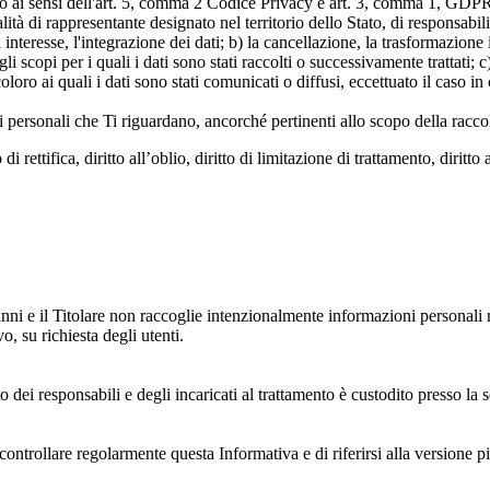
ato ai sensi dell'art. 5, comma 2 Codice Privacy e art. 3, comma 1, GDPR; 
 di rappresentante designato nel territorio dello Stato, di responsabili
 interesse, l'integrazione dei dati; b) la cancellazione, la trasformazione
scopi per i quali i dati sono stati raccolti o successivamente trattati; c) 
oloro ai quali i dati sono stati comunicati o diffusi, eccettuato il caso 
dati personali che Ti riguardano, ancorché pertinenti allo scopo della racco
i rettifica, diritto all’oblio, diritto di limitazione di trattamento, diritto 
anni e il Titolare non raccoglie intenzionalmente informazioni personali r
o, su richiesta degli utenti.
 dei responsabili e degli incaricati al trattamento è custodito presso la s
controllare regolarmente questa Informativa e di riferirsi alla versione p