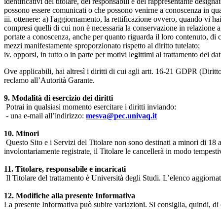
identificativi del titolare, dei responsabili e del rappresentante design
possono essere comunicati o che possono venirne a conoscenza in qualità
iii. ottenere: a) l'aggiornamento, la rettificazione ovvero, quando vi hai
compresi quelli di cui non è necessaria la conservazione in relazione agli 
portate a conoscenza, anche per quanto riguarda il loro contenuto, di c
mezzi manifestamente sproporzionato rispetto al diritto tutelato;
iv. opporsi, in tutto o in parte per motivi legittimi al trattamento dei 
Ove applicabili, hai altresì i diritti di cui agli artt. 16-21 GDPR (Diritto d
reclamo all’Autorità Garante.
9. Modalità di esercizio dei diritti
Potrai in qualsiasi momento esercitare i diritti inviando:
- una e-mail all’indirizzo:
mesva@pec.univaq.it
10. Minori
Questo Sito e i Servizi del Titolare non sono destinati a minori di 18 
involontariamente registrate, il Titolare le cancellerà in modo tempestiv
11. Titolare, responsabile e incaricati
Il Titolare del trattamento è Università degli Studi. L’elenco aggiornato
12. Modifiche alla presente Informativa
La presente Informativa può subire variazioni. Si consiglia, quindi, di 