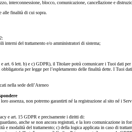
lizzo, interconnessione, blocco, comunicazione, cancellazione e distruzi
 alle finalità di cui sopra.
2:
ili interni del trattamento e/o amministratori di sistema;
 art. 6 lett. b) e c) GDPR), il Titolare potrà comunicare i Tuoi dati per l
a obbligatoria per legge per l’espletamento delle finalità dette. I Tuoi dat
icati nella sede dell’Ateneo
ispondere
n loro assenza, non potremo garantirti né la registrazione al sito né i Servi
rivacy e art. 15 GDPR e precisamente i diritti di:
iguardano, anche se non ancora registrati, e la loro comunicazione in form
alità e modalità del trattamento; c) della logica applicata in caso di tratta