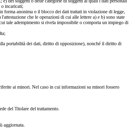
e) dei soggetti o delle categorie di soggetti ai quali i dati personali
 o incaricati;
 in forma anonima o il blocco dei dati trattati in violazione di legge,
l'attestazione che le operazioni di cui alle lettere a) e b) sono state
in cui tale adempimento si rivela impossibile o comporta un impiego di
lta;
alla portabilità dei dati, diritto di opposizione), nonché il diritto di
iferite ai minori. Nel caso in cui informazioni su minori fossero
ede del Titolare del trattamento.
iù aggiornata.