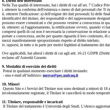
8. Diritti dell’interessato
Nella Tua qualità di interessato, hai i diritti di cui all’art. 7 Codice P
i. ottenere la conferma dell'esistenza o meno di dati personali che Ti r
ii. ottenere l'indicazione: a) dell'origine dei dati personali; b) delle fin
identificativi del titolare, dei responsabili e del rappresentante design
possono essere comunicati o che possono venirne a conoscenza in qualità
iii. ottenere: a) l'aggiornamento, la rettificazione ovvero, quando vi hai
compresi quelli di cui non è necessaria la conservazione in relazione agli 
portate a conoscenza, anche per quanto riguarda il loro contenuto, di c
mezzi manifestamente sproporzionato rispetto al diritto tutelato;
iv. opporsi, in tutto o in parte per motivi legittimi al trattamento dei 
Ove applicabili, hai altresì i diritti di cui agli artt. 16-21 GDPR (Diritto d
reclamo all’Autorità Garante.
9. Modalità di esercizio dei diritti
Potrai in qualsiasi momento esercitare i diritti inviando:
- una e-mail all’indirizzo:
mesva@pec.univaq.it
10. Minori
Questo Sito e i Servizi del Titolare non sono destinati a minori di 18 
involontariamente registrate, il Titolare le cancellerà in modo tempestiv
11. Titolare, responsabile e incaricati
Il Titolare del trattamento è Università degli Studi. L’elenco aggiornato