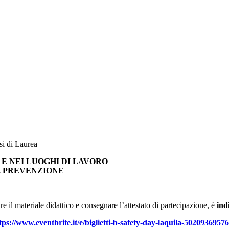
i di Laurea
E NEI LUOGHI DI LAVORO
A PREVENZIONE
are il materiale didattico e consegnare l’attestato di partecipazione, è
ind
tps://www.eventbrite.it/e/biglietti-b-safety-day-laquila-50209369576