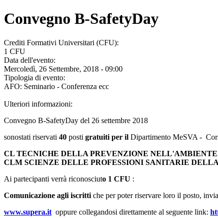
Convegno B-SafetyDay
Crediti Formativi Universitari (CFU):
1 CFU
Data dell'evento:
Mercoledì, 26 Settembre, 2018 - 09:00
Tipologia di evento:
AFO: Seminario - Conferenza ecc
Ulteriori informazioni:
Convegno B-SafetyDay del 26 settembre 2018
sonostati riservati
40
posti
gratuiti per il
Dipartimento MeSVA - Cors
CL TECNICHE DELLA PREVENZIONE NELL'AMBIENTE 
CLM SCIENZE DELLE PROFESSIONI SANITARIE DELL
Ai partecipanti verrà riconosciut
o 1 CFU
:
Comunicazione agli iscritti
che per poter riservare loro il posto, invi
www.supera.it
oppure collegandosi direttamente al seguente link:
ht