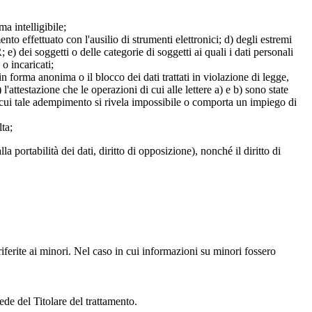
a intelligibile;
mento effettuato con l'ausilio di strumenti elettronici; d) degli estremi
e) dei soggetti o delle categorie di soggetti ai quali i dati personali
 o incaricati;
 in forma anonima o il blocco dei dati trattati in violazione di legge,
l'attestazione che le operazioni di cui alle lettere a) e b) sono state
in cui tale adempimento si rivela impossibile o comporta un impiego di
lta;
alla portabilità dei dati, diritto di opposizione), nonché il diritto di
iferite ai minori. Nel caso in cui informazioni su minori fossero
ede del Titolare del trattamento.