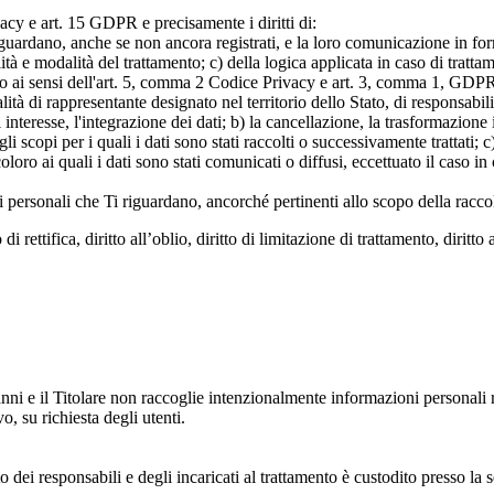
rivacy e art. 15 GDPR e precisamente i diritti di:
iguardano, anche se non ancora registrati, e la loro comunicazione in form
alità e modalità del trattamento; c) della logica applicata in caso di tratta
ato ai sensi dell'art. 5, comma 2 Codice Privacy e art. 3, comma 1, GDPR; 
 di rappresentante designato nel territorio dello Stato, di responsabili
 interesse, l'integrazione dei dati; b) la cancellazione, la trasformazione
scopi per i quali i dati sono stati raccolti o successivamente trattati; c) 
oloro ai quali i dati sono stati comunicati o diffusi, eccettuato il caso 
dati personali che Ti riguardano, ancorché pertinenti allo scopo della racco
i rettifica, diritto all’oblio, diritto di limitazione di trattamento, diritto 
anni e il Titolare non raccoglie intenzionalmente informazioni personali r
o, su richiesta degli utenti.
 dei responsabili e degli incaricati al trattamento è custodito presso la s