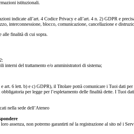
ormazioni istituzionali.
razioni indicate all’art. 4 Codice Privacy e all’art. 4 n. 2) GDPR e prec
lizzo, interconnessione, blocco, comunicazione, cancellazione e distruzi
 alle finalità di cui sopra.
2:
ili interni del trattamento e/o amministratori di sistema;
 art. 6 lett. b) e c) GDPR), il Titolare potrà comunicare i Tuoi dati per l
a obbligatoria per legge per l’espletamento delle finalità dette. I Tuoi dat
icati nella sede dell’Ateneo
ispondere
n loro assenza, non potremo garantirti né la registrazione al sito né i Servi