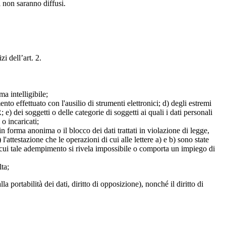
i non saranno diffusi.
zi dell’art. 2.
a intelligibile;
mento effettuato con l'ausilio di strumenti elettronici; d) degli estremi
e) dei soggetti o delle categorie di soggetti ai quali i dati personali
 o incaricati;
 in forma anonima o il blocco dei dati trattati in violazione di legge,
l'attestazione che le operazioni di cui alle lettere a) e b) sono state
in cui tale adempimento si rivela impossibile o comporta un impiego di
lta;
alla portabilità dei dati, diritto di opposizione), nonché il diritto di