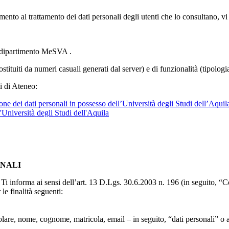
imento al trattamento dei dati personali degli utenti che lo consultano, vi
l dipartimento MeSVA .
ostituiti da numeri casuali generati dal server) e di funzionalità (tipolog
i di Ateneo:
ne dei dati personali in possesso dell’Università degli Studi dell’Aquil
l'Università degli Studi dell'Aquila
ONALI
to, Ti informa ai sensi dell’art. 13 D.Lgs. 30.6.2003 n. 196 (in seguito,
le finalità seguenti:
particolare, nome, cognome, matricola, email – in seguito, “dati personali