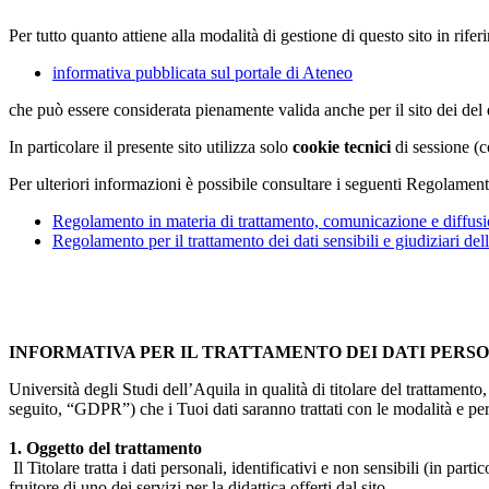
Per tutto quanto attiene alla modalità di gestione di questo sito in rifer
informativa pubblicata sul portale di Ateneo
che può essere considerata pienamente valida anche per il sito dei de
In particolare il presente sito utilizza solo
cookie tecnici
di sessione (c
Per ulteriori informazioni è possibile consultare i seguenti Regolament
Regolamento in materia di trattamento, comunicazione e diffusio
Regolamento per il trattamento dei dati sensibili e giudiziari del
INFORMATIVA PER IL TRATTAMENTO DEI DATI PERS
Università degli Studi dell’Aquila in qualità di titolare del trattamen
seguito, “GDPR”) che i Tuoi dati saranno trattati con le modalità e per 
1. Oggetto del trattamento
Il Titolare tratta i dati personali, identificativi e non sensibili (in 
fruitore di uno dei servizi per la didattica offerti dal sito .