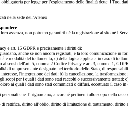
a obbligatoria per legge per l’espletamento delle finalità dette. I Tuoi dat
icati nella sede dell’Ateneo
ispondere
n loro assenza, non potremo garantirti né la registrazione al sito né i Servi
rivacy e art. 15 GDPR e precisamente i diritti di:
iguardano, anche se non ancora registrati, e la loro comunicazione in form
alità e modalità del trattamento; c) della logica applicata in caso di tratta
ato ai sensi dell'art. 5, comma 2 Codice Privacy e art. 3, comma 1, GDPR; 
 di rappresentante designato nel territorio dello Stato, di responsabili
 interesse, l'integrazione dei dati; b) la cancellazione, la trasformazione
scopi per i quali i dati sono stati raccolti o successivamente trattati; c) 
oloro ai quali i dati sono stati comunicati o diffusi, eccettuato il caso 
dati personali che Ti riguardano, ancorché pertinenti allo scopo della racco
i rettifica, diritto all’oblio, diritto di limitazione di trattamento, diritto 