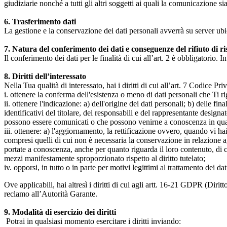
giudiziarie nonché a tutti gli altri soggetti ai quali la comunicazione si
6. Trasferimento dati
La gestione e la conservazione dei dati personali avverrà su server ub
7. Natura del conferimento dei dati e conseguenze del rifiuto di r
Il conferimento dei dati per le finalità di cui all’art. 2 è obbligatorio. I
8. Diritti dell’interessato
Nella Tua qualità di interessato, hai i diritti di cui all’art. 7 Codice P
i. ottenere la conferma dell'esistenza o meno di dati personali che Ti r
ii. ottenere l'indicazione: a) dell'origine dei dati personali; b) delle fin
identificativi del titolare, dei responsabili e del rappresentante design
possono essere comunicati o che possono venirne a conoscenza in qualità
iii. ottenere: a) l'aggiornamento, la rettificazione ovvero, quando vi hai
compresi quelli di cui non è necessaria la conservazione in relazione agli 
portate a conoscenza, anche per quanto riguarda il loro contenuto, di c
mezzi manifestamente sproporzionato rispetto al diritto tutelato;
iv. opporsi, in tutto o in parte per motivi legittimi al trattamento dei 
Ove applicabili, hai altresì i diritti di cui agli artt. 16-21 GDPR (Diritto d
reclamo all’Autorità Garante.
9. Modalità di esercizio dei diritti
Potrai in qualsiasi momento esercitare i diritti inviando: