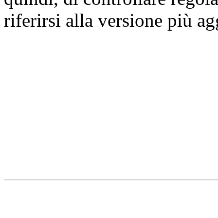
riferirsi alla versione più a
Università degli Studi dell
Dipartimento di Medicina cl
della vita e dell'ambiente
Indirizzo:
Piazzale Salvato
67010 L'Aquila - Coppito
webmaster & web designe