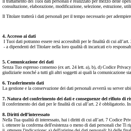
Il trattamento dei Tuoi dati personali è realizzato per mezzo delle ope
consultazione, elaborazione, modificazione, selezione, estrazione, uti
Il Titolare tratterà i dati personali per il tempo necessario per adempiere
4. Accesso ai dati
I Tuoi dati potranno essere resi accessibili per le finalità di cui all’art. 
- a dipendenti del Titolare nella loro qualità di incaricati e/o responsab
5. Comunicazione dei dati
Senza Tuo espresso consenso (ex art. 24 lett. a), b), d) Codice Privacy e
giudiziarie nonché a tutti gli altri soggetti ai quali la comunicazione si
6. Trasferimento dati
La gestione e la conservazione dei dati personali avverrà su server ub
7. Natura del conferimento dei dati e conseguenze del rifiuto di r
Il conferimento dei dati per le finalità di cui all’art. 2 è obbligatorio. I
8. Diritti dell’interessato
Nella Tua qualità di interessato, hai i diritti di cui all’art. 7 Codice P
i. ottenere la conferma dell'esistenza o meno di dati personali che Ti r
ii. ottenere l'indicazione: a) dell'origine dei dati personali; b) delle fin