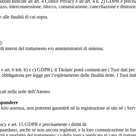
razioni indicate all’art. 4 Codice Privacy e all’art. 4 n. 2) GDPR e prec
lizzo, interconnessione, blocco, comunicazione, cancellazione e distruzi
 alle finalità di cui sopra.
2:
ili interni del trattamento e/o amministratori di sistema;
 art. 6 lett. b) e c) GDPR), il Titolare potrà comunicare i Tuoi dati per l
a obbligatoria per legge per l’espletamento delle finalità dette. I Tuoi dat
icati nella sede dell’Ateneo
ispondere
n loro assenza, non potremo garantirti né la registrazione al sito né i Servi
rivacy e art. 15 GDPR e precisamente i diritti di:
iguardano, anche se non ancora registrati, e la loro comunicazione in form
alità e modalità del trattamento; c) della logica applicata in caso di tratta