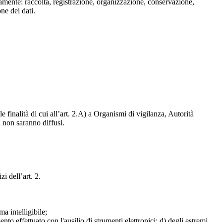
isamente: raccolta, registrazione, organizzazione, conservazione,
one dei dati.
e finalità di cui all’art. 2.A) a Organismi di vigilanza, Autorità
i non saranno diffusi.
zi dell’art. 2.
a intelligibile;
mento effettuato con l'ausilio di strumenti elettronici; d) degli estremi