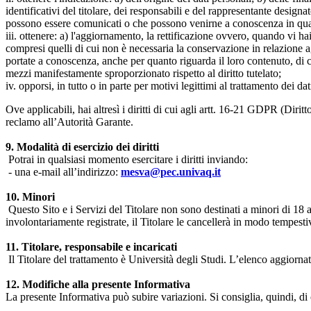
identificativi del titolare, dei responsabili e del rappresentante design
possono essere comunicati o che possono venirne a conoscenza in qualità
iii. ottenere: a) l'aggiornamento, la rettificazione ovvero, quando vi hai
compresi quelli di cui non è necessaria la conservazione in relazione agli 
portate a conoscenza, anche per quanto riguarda il loro contenuto, di c
mezzi manifestamente sproporzionato rispetto al diritto tutelato;
iv. opporsi, in tutto o in parte per motivi legittimi al trattamento dei 
Ove applicabili, hai altresì i diritti di cui agli artt. 16-21 GDPR (Diritto d
reclamo all’Autorità Garante.
9. Modalità di esercizio dei diritti
Potrai in qualsiasi momento esercitare i diritti inviando:
- una e-mail all’indirizzo:
mesva@pec.univaq.it
10. Minori
Questo Sito e i Servizi del Titolare non sono destinati a minori di 18 
involontariamente registrate, il Titolare le cancellerà in modo tempestiv
11. Titolare, responsabile e incaricati
Il Titolare del trattamento è Università degli Studi. L’elenco aggiornato
12. Modifiche alla presente Informativa
La presente Informativa può subire variazioni. Si consiglia, quindi, di 