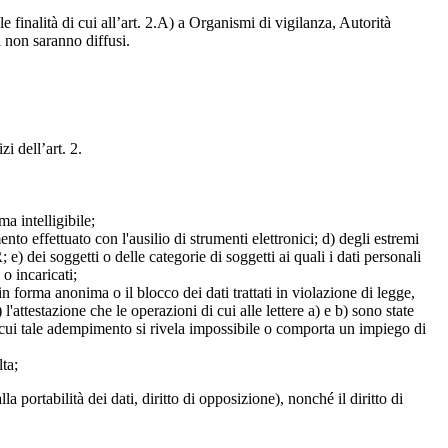
e finalità di cui all’art. 2.A) a Organismi di vigilanza, Autorità
i non saranno diffusi.
zi dell’art. 2.
a intelligibile;
mento effettuato con l'ausilio di strumenti elettronici; d) degli estremi
e) dei soggetti o delle categorie di soggetti ai quali i dati personali
 o incaricati;
 in forma anonima o il blocco dei dati trattati in violazione di legge,
l'attestazione che le operazioni di cui alle lettere a) e b) sono state
in cui tale adempimento si rivela impossibile o comporta un impiego di
lta;
alla portabilità dei dati, diritto di opposizione), nonché il diritto di