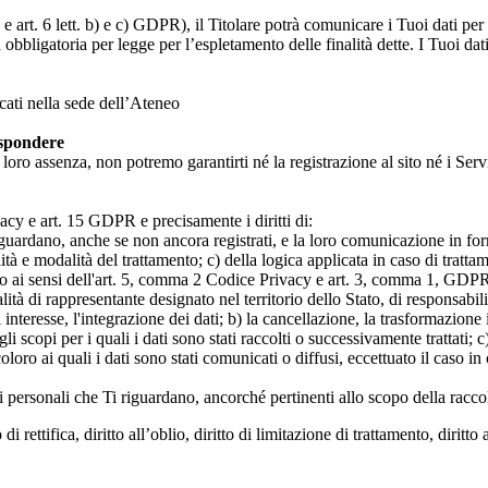
 art. 6 lett. b) e c) GDPR), il Titolare potrà comunicare i Tuoi dati per l
a obbligatoria per legge per l’espletamento delle finalità dette. I Tuoi dat
icati nella sede dell’Ateneo
ispondere
n loro assenza, non potremo garantirti né la registrazione al sito né i Servi
rivacy e art. 15 GDPR e precisamente i diritti di:
iguardano, anche se non ancora registrati, e la loro comunicazione in form
alità e modalità del trattamento; c) della logica applicata in caso di tratta
ato ai sensi dell'art. 5, comma 2 Codice Privacy e art. 3, comma 1, GDPR; 
 di rappresentante designato nel territorio dello Stato, di responsabili
 interesse, l'integrazione dei dati; b) la cancellazione, la trasformazione
scopi per i quali i dati sono stati raccolti o successivamente trattati; c) 
oloro ai quali i dati sono stati comunicati o diffusi, eccettuato il caso 
dati personali che Ti riguardano, ancorché pertinenti allo scopo della racco
i rettifica, diritto all’oblio, diritto di limitazione di trattamento, diritto 