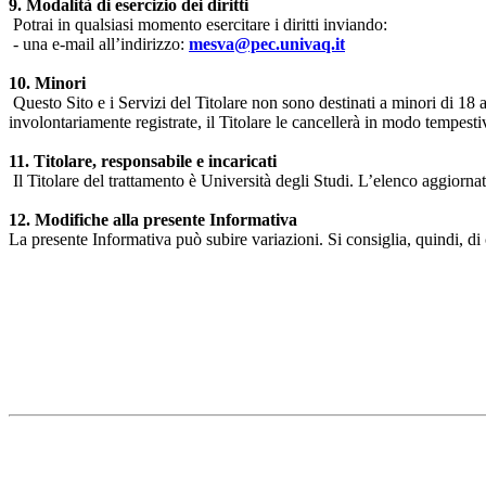
9. Modalità di esercizio dei diritti
Potrai in qualsiasi momento esercitare i diritti inviando:
- una e-mail all’indirizzo:
mesva@pec.univaq.it
10. Minori
Questo Sito e i Servizi del Titolare non sono destinati a minori di 18 
involontariamente registrate, il Titolare le cancellerà in modo tempestiv
11. Titolare, responsabile e incaricati
Il Titolare del trattamento è Università degli Studi. L’elenco aggiornato
12. Modifiche alla presente Informativa
La presente Informativa può subire variazioni. Si consiglia, quindi, di 
Università degli Studi dell'Aquila
Dipartimento di Medicina clinica, sanità pubblica, scienze della vita
Indirizzo:
Piazzale Salvatore Tommasi 1, Blocco 11
67010 L'Aquila - Coppito
webmaster & web designer:
Emanuele Nardi
Dipartimento di Medicina clinica, sanità pubblica, scienze della vita 