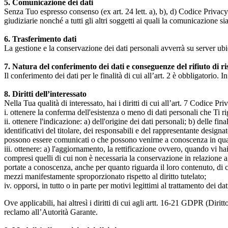
5. Comunicazione dei dati
Senza Tuo espresso consenso (ex art. 24 lett. a), b), d) Codice Privacy e
giudiziarie nonché a tutti gli altri soggetti ai quali la comunicazione si
6. Trasferimento dati
La gestione e la conservazione dei dati personali avverrà su server ub
7. Natura del conferimento dei dati e conseguenze del rifiuto di r
Il conferimento dei dati per le finalità di cui all’art. 2 è obbligatorio. I
8. Diritti dell’interessato
Nella Tua qualità di interessato, hai i diritti di cui all’art. 7 Codice P
i. ottenere la conferma dell'esistenza o meno di dati personali che Ti r
ii. ottenere l'indicazione: a) dell'origine dei dati personali; b) delle fin
identificativi del titolare, dei responsabili e del rappresentante design
possono essere comunicati o che possono venirne a conoscenza in qualità
iii. ottenere: a) l'aggiornamento, la rettificazione ovvero, quando vi hai
compresi quelli di cui non è necessaria la conservazione in relazione agli 
portate a conoscenza, anche per quanto riguarda il loro contenuto, di c
mezzi manifestamente sproporzionato rispetto al diritto tutelato;
iv. opporsi, in tutto o in parte per motivi legittimi al trattamento dei 
Ove applicabili, hai altresì i diritti di cui agli artt. 16-21 GDPR (Diritto d
reclamo all’Autorità Garante.