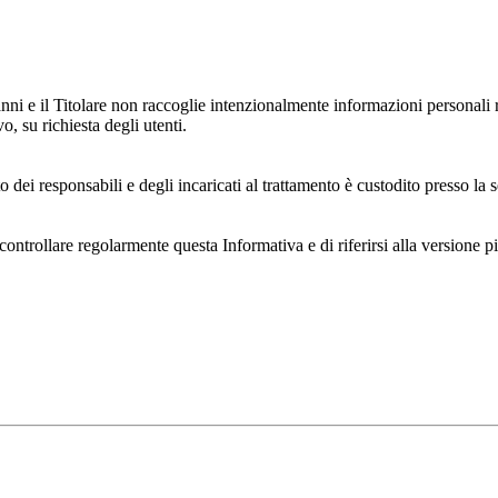
anni e il Titolare non raccoglie intenzionalmente informazioni personali r
o, su richiesta degli utenti.
 dei responsabili e degli incaricati al trattamento è custodito presso la s
controllare regolarmente questa Informativa e di riferirsi alla versione p
 e dell'ambiente
e dell'ambiente