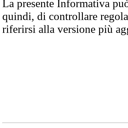
La presente Informativa può 
quindi, di controllare regol
riferirsi alla versione più a
Università degli Studi dell
Dipartimento di Medicina cl
della vita e dell'ambiente
Indirizzo:
Piazzale Salvato
67010 L'Aquila - Coppito