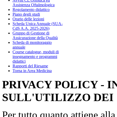
Avvisi CL Ortottica ed
Assistenza Oftalmologica
Regolamento didattico
Piano degli studi
Orario delle lezioni
Scheda Unica Annuale (SUA-
CdS A.A. 2025-2026)
Gruppo di Gestione di
Assicurazione della Qualità
Scheda di monitoraggio
annuale
Course catalogue, moduli di
insegnamento e programmi
didattici
Rapporti del Riesame
Torna in Area Medicina
PRIVACY POLICY - 
SULL'UTILIZZO DEI
Per tutto quanto attiene all