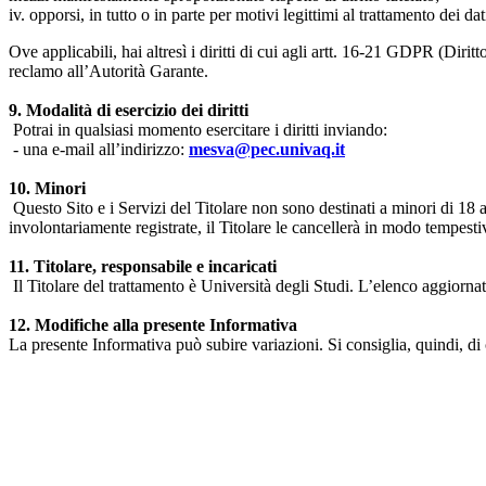
iv. opporsi, in tutto o in parte per motivi legittimi al trattamento dei 
Ove applicabili, hai altresì i diritti di cui agli artt. 16-21 GDPR (Diritto d
reclamo all’Autorità Garante.
9. Modalità di esercizio dei diritti
Potrai in qualsiasi momento esercitare i diritti inviando:
- una e-mail all’indirizzo:
mesva@pec.univaq.it
10. Minori
Questo Sito e i Servizi del Titolare non sono destinati a minori di 18 
involontariamente registrate, il Titolare le cancellerà in modo tempestiv
11. Titolare, responsabile e incaricati
Il Titolare del trattamento è Università degli Studi. L’elenco aggiornato
12. Modifiche alla presente Informativa
La presente Informativa può subire variazioni. Si consiglia, quindi, di 
Università degli Studi dell'Aquila
Dipartimento di Medicina clinica, sanità pubblica, scienze della vita
Indirizzo:
Piazzale Salvatore Tommasi 1, Blocco 11