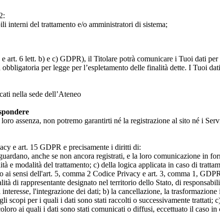
2:
ili interni del trattamento e/o amministratori di sistema;
 art. 6 lett. b) e c) GDPR), il Titolare potrà comunicare i Tuoi dati per l
a obbligatoria per legge per l’espletamento delle finalità dette. I Tuoi dat
icati nella sede dell’Ateneo
ispondere
n loro assenza, non potremo garantirti né la registrazione al sito né i Servi
rivacy e art. 15 GDPR e precisamente i diritti di:
iguardano, anche se non ancora registrati, e la loro comunicazione in form
alità e modalità del trattamento; c) della logica applicata in caso di tratta
ato ai sensi dell'art. 5, comma 2 Codice Privacy e art. 3, comma 1, GDPR; 
 di rappresentante designato nel territorio dello Stato, di responsabili
 interesse, l'integrazione dei dati; b) la cancellazione, la trasformazione
scopi per i quali i dati sono stati raccolti o successivamente trattati; c) 
oloro ai quali i dati sono stati comunicati o diffusi, eccettuato il caso 