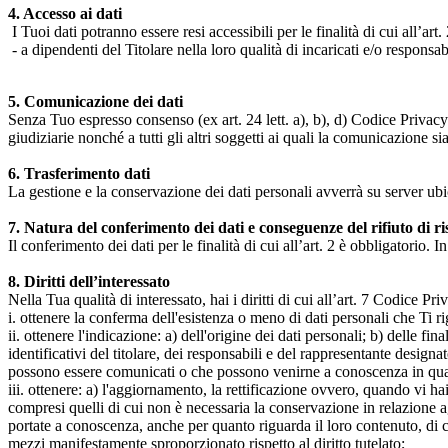
4. Accesso ai dati
I Tuoi dati potranno essere resi accessibili per le finalità di cui all’art. 
- a dipendenti del Titolare nella loro qualità di incaricati e/o responsab
5. Comunicazione dei dati
Senza Tuo espresso consenso (ex art. 24 lett. a), b), d) Codice Privacy e
giudiziarie nonché a tutti gli altri soggetti ai quali la comunicazione si
6. Trasferimento dati
La gestione e la conservazione dei dati personali avverrà su server ub
7. Natura del conferimento dei dati e conseguenze del rifiuto di r
Il conferimento dei dati per le finalità di cui all’art. 2 è obbligatorio. I
8. Diritti dell’interessato
Nella Tua qualità di interessato, hai i diritti di cui all’art. 7 Codice P
i. ottenere la conferma dell'esistenza o meno di dati personali che Ti r
ii. ottenere l'indicazione: a) dell'origine dei dati personali; b) delle fin
identificativi del titolare, dei responsabili e del rappresentante design
possono essere comunicati o che possono venirne a conoscenza in qualità
iii. ottenere: a) l'aggiornamento, la rettificazione ovvero, quando vi hai
compresi quelli di cui non è necessaria la conservazione in relazione agli 
portate a conoscenza, anche per quanto riguarda il loro contenuto, di c
mezzi manifestamente sproporzionato rispetto al diritto tutelato;