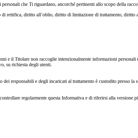
dati personali che Ti riguardano, ancorché pertinenti allo scopo della racco
i rettifica, diritto all’oblio, diritto di limitazione di trattamento, diritto 
anni e il Titolare non raccoglie intenzionalmente informazioni personali r
o, su richiesta degli utenti.
 dei responsabili e degli incaricati al trattamento è custodito presso la s
controllare regolarmente questa Informativa e di riferirsi alla versione p
 e dell'ambiente