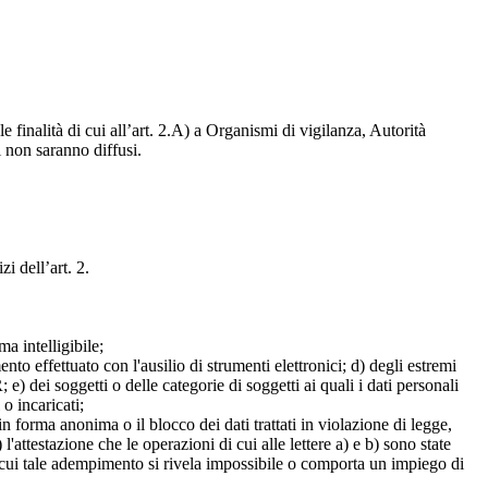
e finalità di cui all’art. 2.A) a Organismi di vigilanza, Autorità
i non saranno diffusi.
zi dell’art. 2.
a intelligibile;
mento effettuato con l'ausilio di strumenti elettronici; d) degli estremi
e) dei soggetti o delle categorie di soggetti ai quali i dati personali
 o incaricati;
 in forma anonima o il blocco dei dati trattati in violazione di legge,
l'attestazione che le operazioni di cui alle lettere a) e b) sono state
in cui tale adempimento si rivela impossibile o comporta un impiego di