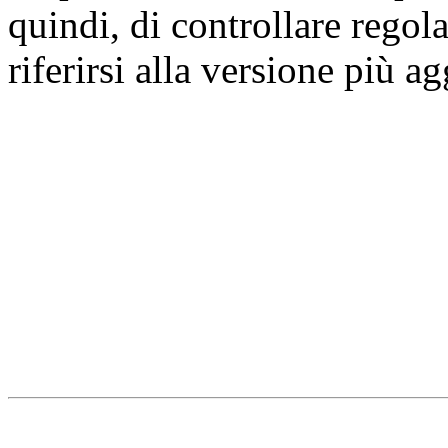
quindi, di controllare regol
riferirsi alla versione più a
Università degli Studi dell
Dipartimento di Medicina cl
della vita e dell'ambiente
Indirizzo:
Piazzale Salvato
67010 L'Aquila - Coppito
webmaster & web designe