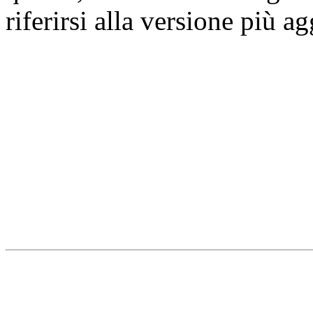
riferirsi alla versione più a
Università degli Studi dell
Dipartimento di Medicina cl
della vita e dell'ambiente
Indirizzo:
Piazzale Salvato
67010 L'Aquila - Coppito
webmaster & web designe