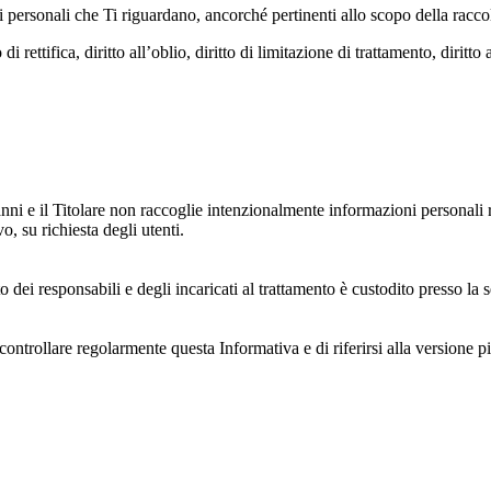
dati personali che Ti riguardano, ancorché pertinenti allo scopo della racco
i rettifica, diritto all’oblio, diritto di limitazione di trattamento, diritto 
anni e il Titolare non raccoglie intenzionalmente informazioni personali r
o, su richiesta degli utenti.
 dei responsabili e degli incaricati al trattamento è custodito presso la s
controllare regolarmente questa Informativa e di riferirsi alla versione p
 e dell'ambiente