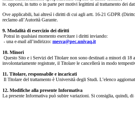
iv. opporsi, in tutto o in parte per motivi legittimi al trattamento dei 
Ove applicabili, hai altresì i diritti di cui agli artt. 16-21 GDPR (Diritto d
reclamo all’Autorità Garante.
9. Modalità di esercizio dei diritti
Potrai in qualsiasi momento esercitare i diritti inviando:
- una e-mail all’indirizzo:
mesva@pec.univaq.it
10. Minori
Questo Sito e i Servizi del Titolare non sono destinati a minori di 18 
involontariamente registrate, il Titolare le cancellerà in modo tempestiv
11. Titolare, responsabile e incaricati
Il Titolare del trattamento è Università degli Studi. L’elenco aggiornato
12. Modifiche alla presente Informativa
La presente Informativa può subire variazioni. Si consiglia, quindi, di 
Università degli Studi dell'Aquila
Dipartimento di Medicina clinica, sanità pubblica, scienze della vita
Indirizzo:
Piazzale Salvatore Tommasi 1, Blocco 11