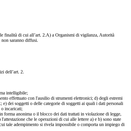
e finalità di cui all’art. 2.A) a Organismi di vigilanza, Autorità
i non saranno diffusi.
zi dell’art. 2.
a intelligibile;
mento effettuato con l'ausilio di strumenti elettronici; d) degli estremi
e) dei soggetti o delle categorie di soggetti ai quali i dati personali
 o incaricati;
 in forma anonima o il blocco dei dati trattati in violazione di legge,
l'attestazione che le operazioni di cui alle lettere a) e b) sono state
in cui tale adempimento si rivela impossibile o comporta un impiego di