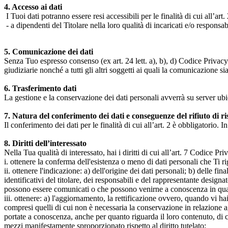
4. Accesso ai dati
I Tuoi dati potranno essere resi accessibili per le finalità di cui all’art. 
- a dipendenti del Titolare nella loro qualità di incaricati e/o responsab
5. Comunicazione dei dati
Senza Tuo espresso consenso (ex art. 24 lett. a), b), d) Codice Privacy e
giudiziarie nonché a tutti gli altri soggetti ai quali la comunicazione si
6. Trasferimento dati
La gestione e la conservazione dei dati personali avverrà su server ub
7. Natura del conferimento dei dati e conseguenze del rifiuto di r
Il conferimento dei dati per le finalità di cui all’art. 2 è obbligatorio. I
8. Diritti dell’interessato
Nella Tua qualità di interessato, hai i diritti di cui all’art. 7 Codice P
i. ottenere la conferma dell'esistenza o meno di dati personali che Ti r
ii. ottenere l'indicazione: a) dell'origine dei dati personali; b) delle fin
identificativi del titolare, dei responsabili e del rappresentante design
possono essere comunicati o che possono venirne a conoscenza in qualità
iii. ottenere: a) l'aggiornamento, la rettificazione ovvero, quando vi hai
compresi quelli di cui non è necessaria la conservazione in relazione agli 
portate a conoscenza, anche per quanto riguarda il loro contenuto, di c
mezzi manifestamente sproporzionato rispetto al diritto tutelato;