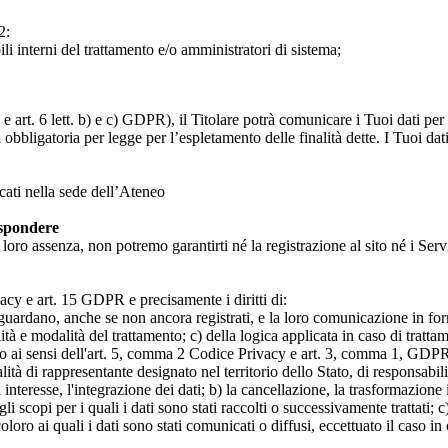
2:
ili interni del trattamento e/o amministratori di sistema;
 art. 6 lett. b) e c) GDPR), il Titolare potrà comunicare i Tuoi dati per l
a obbligatoria per legge per l’espletamento delle finalità dette. I Tuoi dat
icati nella sede dell’Ateneo
ispondere
n loro assenza, non potremo garantirti né la registrazione al sito né i Servi
rivacy e art. 15 GDPR e precisamente i diritti di:
iguardano, anche se non ancora registrati, e la loro comunicazione in form
alità e modalità del trattamento; c) della logica applicata in caso di tratta
ato ai sensi dell'art. 5, comma 2 Codice Privacy e art. 3, comma 1, GDPR; 
 di rappresentante designato nel territorio dello Stato, di responsabili
 interesse, l'integrazione dei dati; b) la cancellazione, la trasformazione
scopi per i quali i dati sono stati raccolti o successivamente trattati; c) 
oloro ai quali i dati sono stati comunicati o diffusi, eccettuato il caso 