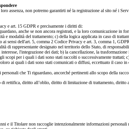
ispondere
n loro assenza, non potremo garantirti né la registrazione al sito né i Servi
rivacy e art. 15 GDPR e precisamente i diritti di:
iguardano, anche se non ancora registrati, e la loro comunicazione in form
alità e modalità del trattamento; c) della logica applicata in caso di tratta
ato ai sensi dell'art. 5, comma 2 Codice Privacy e art. 3, comma 1, GDPR; 
 di rappresentante designato nel territorio dello Stato, di responsabili
 interesse, l'integrazione dei dati; b) la cancellazione, la trasformazione
scopi per i quali i dati sono stati raccolti o successivamente trattati; c) 
oloro ai quali i dati sono stati comunicati o diffusi, eccettuato il caso 
dati personali che Ti riguardano, ancorché pertinenti allo scopo della racco
i rettifica, diritto all’oblio, diritto di limitazione di trattamento, diritto 
anni e il Titolare non raccoglie intenzionalmente informazioni personali r