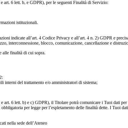
e art. 6 lett. b, e GDPR), per le seguenti Finalità di Servizio:
ormazioni istituzionali.
razioni indicate all’art. 4 Codice Privacy e all’art. 4 n. 2) GDPR e prec
lizzo, interconnessione, blocco, comunicazione, cancellazione e distruzi
 alle finalità di cui sopra.
2:
ili interni del trattamento e/o amministratori di sistema;
 art. 6 lett. b) e c) GDPR), il Titolare potrà comunicare i Tuoi dati per l
a obbligatoria per legge per l’espletamento delle finalità dette. I Tuoi dat
icati nella sede dell’Ateneo