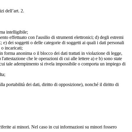
zi dell’art. 2.
a intelligibile;
mento effettuato con l'ausilio di strumenti elettronici; d) degli estremi
e) dei soggetti o delle categorie di soggetti ai quali i dati personali
 o incaricati;
 in forma anonima o il blocco dei dati trattati in violazione di legge,
l'attestazione che le operazioni di cui alle lettere a) e b) sono state
in cui tale adempimento si rivela impossibile o comporta un impiego di
lta;
alla portabilità dei dati, diritto di opposizione), nonché il diritto di
iferite ai minori. Nel caso in cui informazioni su minori fossero