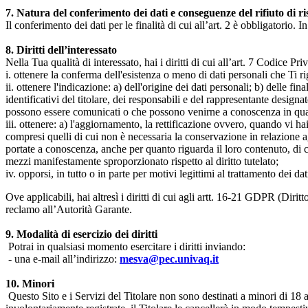
7. Natura del conferimento dei dati e conseguenze del rifiuto di r
Il conferimento dei dati per le finalità di cui all’art. 2 è obbligatorio. I
8. Diritti dell’interessato
Nella Tua qualità di interessato, hai i diritti di cui all’art. 7 Codice P
i. ottenere la conferma dell'esistenza o meno di dati personali che Ti r
ii. ottenere l'indicazione: a) dell'origine dei dati personali; b) delle fin
identificativi del titolare, dei responsabili e del rappresentante design
possono essere comunicati o che possono venirne a conoscenza in qualità
iii. ottenere: a) l'aggiornamento, la rettificazione ovvero, quando vi hai
compresi quelli di cui non è necessaria la conservazione in relazione agli 
portate a conoscenza, anche per quanto riguarda il loro contenuto, di c
mezzi manifestamente sproporzionato rispetto al diritto tutelato;
iv. opporsi, in tutto o in parte per motivi legittimi al trattamento dei 
Ove applicabili, hai altresì i diritti di cui agli artt. 16-21 GDPR (Diritto d
reclamo all’Autorità Garante.
9. Modalità di esercizio dei diritti
Potrai in qualsiasi momento esercitare i diritti inviando:
- una e-mail all’indirizzo:
mesva@pec.univaq.it
10. Minori
Questo Sito e i Servizi del Titolare non sono destinati a minori di 18 