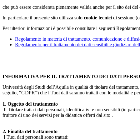
che può essere considerata pienamente valida anche per il sito dei de
In particolare il presente sito utilizza solo
cookie tecnici
di sessione (c
Per ulteriori informazioni è possibile consultare i seguenti Regolament
Regolamento in materia di trattamento, comunicazione e diffusio
Regolamento per il trattamento dei dati sensibili e giudiziari del
INFORMATIVA PER IL TRATTAMENTO DEI DATI PERS
Università degli Studi dell’Aquila in qualità di titolare del trattamen
seguito, “GDPR”) che i Tuoi dati saranno trattati con le modalità e per 
1. Oggetto del trattamento
Il Titolare tratta i dati personali, identificativi e non sensibili (in 
fruitore di uno dei servizi per la didattica offerti dal sito .
2. Finalità del trattamento
I Tuoi dati personali sono trattati: