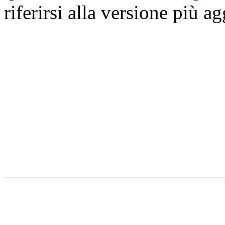
riferirsi alla versione più a
Università degli Studi dell
Dipartimento di Medicina cl
della vita e dell'ambiente
Indirizzo:
Piazzale Salvato
67010 L'Aquila - Coppito
webmaster & web designe