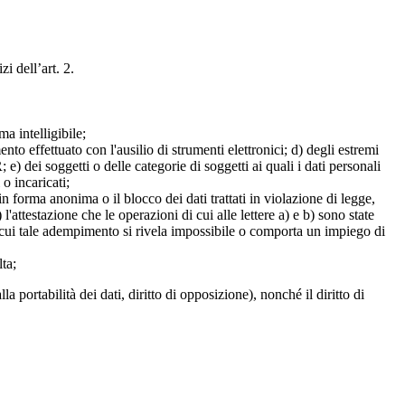
zi dell’art. 2.
a intelligibile;
mento effettuato con l'ausilio di strumenti elettronici; d) degli estremi
e) dei soggetti o delle categorie di soggetti ai quali i dati personali
 o incaricati;
 in forma anonima o il blocco dei dati trattati in violazione di legge,
l'attestazione che le operazioni di cui alle lettere a) e b) sono state
in cui tale adempimento si rivela impossibile o comporta un impiego di
lta;
alla portabilità dei dati, diritto di opposizione), nonché il diritto di