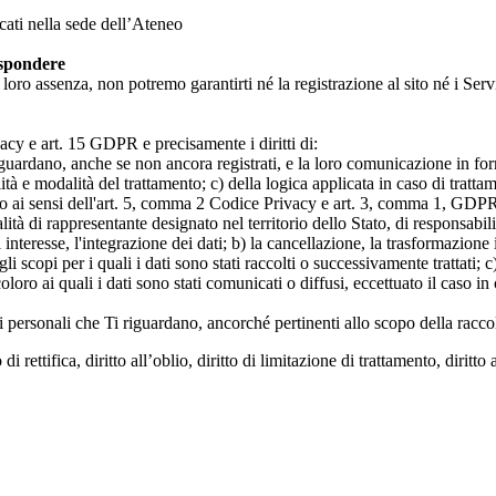
icati nella sede dell’Ateneo
ispondere
n loro assenza, non potremo garantirti né la registrazione al sito né i Servi
rivacy e art. 15 GDPR e precisamente i diritti di:
iguardano, anche se non ancora registrati, e la loro comunicazione in form
alità e modalità del trattamento; c) della logica applicata in caso di tratta
ato ai sensi dell'art. 5, comma 2 Codice Privacy e art. 3, comma 1, GDPR; 
 di rappresentante designato nel territorio dello Stato, di responsabili
 interesse, l'integrazione dei dati; b) la cancellazione, la trasformazione
scopi per i quali i dati sono stati raccolti o successivamente trattati; c) 
oloro ai quali i dati sono stati comunicati o diffusi, eccettuato il caso 
dati personali che Ti riguardano, ancorché pertinenti allo scopo della racco
i rettifica, diritto all’oblio, diritto di limitazione di trattamento, diritto 