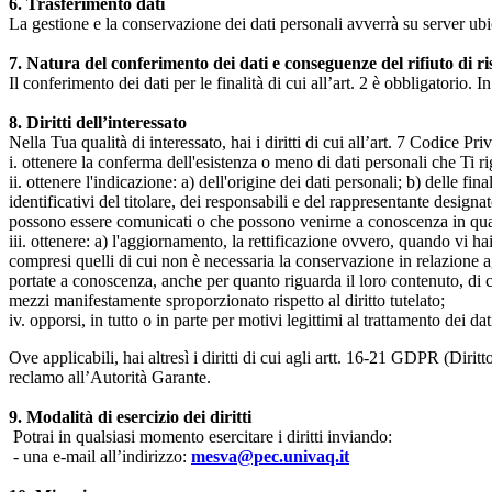
6. Trasferimento dati
La gestione e la conservazione dei dati personali avverrà su server ub
7. Natura del conferimento dei dati e conseguenze del rifiuto di r
Il conferimento dei dati per le finalità di cui all’art. 2 è obbligatorio. I
8. Diritti dell’interessato
Nella Tua qualità di interessato, hai i diritti di cui all’art. 7 Codice P
i. ottenere la conferma dell'esistenza o meno di dati personali che Ti r
ii. ottenere l'indicazione: a) dell'origine dei dati personali; b) delle fin
identificativi del titolare, dei responsabili e del rappresentante design
possono essere comunicati o che possono venirne a conoscenza in qualità
iii. ottenere: a) l'aggiornamento, la rettificazione ovvero, quando vi hai
compresi quelli di cui non è necessaria la conservazione in relazione agli 
portate a conoscenza, anche per quanto riguarda il loro contenuto, di c
mezzi manifestamente sproporzionato rispetto al diritto tutelato;
iv. opporsi, in tutto o in parte per motivi legittimi al trattamento dei 
Ove applicabili, hai altresì i diritti di cui agli artt. 16-21 GDPR (Diritto d
reclamo all’Autorità Garante.
9. Modalità di esercizio dei diritti
Potrai in qualsiasi momento esercitare i diritti inviando:
- una e-mail all’indirizzo:
mesva@pec.univaq.it