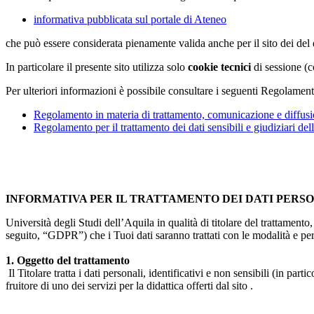
informativa pubblicata sul portale di Ateneo
che può essere considerata pienamente valida anche per il sito dei de
In particolare il presente sito utilizza solo
cookie tecnici
di sessione (c
Per ulteriori informazioni è possibile consultare i seguenti Regolament
Regolamento in materia di trattamento, comunicazione e diffusio
Regolamento per il trattamento dei dati sensibili e giudiziari del
INFORMATIVA PER IL TRATTAMENTO DEI DATI PERS
Università degli Studi dell’Aquila in qualità di titolare del trattamen
seguito, “GDPR”) che i Tuoi dati saranno trattati con le modalità e per 
1. Oggetto del trattamento
Il Titolare tratta i dati personali, identificativi e non sensibili (in 
fruitore di uno dei servizi per la didattica offerti dal sito .