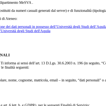
l dipartimento MeSVA .
ostituiti da numeri casuali generati dal server) e di funzionalità (tipolog
i di Ateneo:
ne dei dati personali in possesso dell’Università degli Studi dell’Aquil
l'Università degli Studi dell'Aquila
ONALI
to, Ti informa ai sensi dell’art. 13 D.Lgs. 30.6.2003 n. 196 (in seguito,
le finalità seguenti:
particolare, nome, cognome, matricola, email – in seguito, “dati personali
e art. 6 lett. b, e GDPR), per le seguenti Finalità di Servizio: