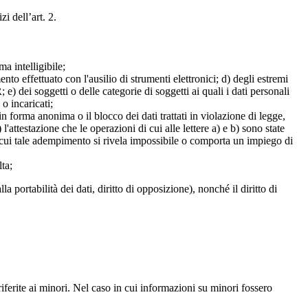
zi dell’art. 2.
a intelligibile;
mento effettuato con l'ausilio di strumenti elettronici; d) degli estremi
e) dei soggetti o delle categorie di soggetti ai quali i dati personali
 o incaricati;
 in forma anonima o il blocco dei dati trattati in violazione di legge,
l'attestazione che le operazioni di cui alle lettere a) e b) sono state
in cui tale adempimento si rivela impossibile o comporta un impiego di
lta;
alla portabilità dei dati, diritto di opposizione), nonché il diritto di
iferite ai minori. Nel caso in cui informazioni su minori fossero