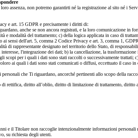
ispondere
n loro assenza, non potremo garantirti né la registrazione al sito né i Servi
rivacy e art. 15 GDPR e precisamente i diritti di:
iguardano, anche se non ancora registrati, e la loro comunicazione in form
alità e modalità del trattamento; c) della logica applicata in caso di tratta
ato ai sensi dell'art. 5, comma 2 Codice Privacy e art. 3, comma 1, GDPR; 
 di rappresentante designato nel territorio dello Stato, di responsabili
 interesse, l'integrazione dei dati; b) la cancellazione, la trasformazione
scopi per i quali i dati sono stati raccolti o successivamente trattati; c) 
oloro ai quali i dati sono stati comunicati o diffusi, eccettuato il caso 
dati personali che Ti riguardano, ancorché pertinenti allo scopo della racco
i rettifica, diritto all’oblio, diritto di limitazione di trattamento, diritto 
anni e il Titolare non raccoglie intenzionalmente informazioni personali r
o, su richiesta degli utenti.