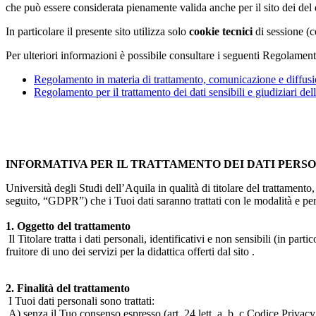
che può essere considerata pienamente valida anche per il sito dei de
In particolare il presente sito utilizza solo
cookie tecnici
di sessione (c
Per ulteriori informazioni è possibile consultare i seguenti Regolament
Regolamento in materia di trattamento, comunicazione e diffusio
Regolamento per il trattamento dei dati sensibili e giudiziari del
INFORMATIVA PER IL TRATTAMENTO DEI DATI PERS
Università degli Studi dell’Aquila in qualità di titolare del trattamen
seguito, “GDPR”) che i Tuoi dati saranno trattati con le modalità e per 
1. Oggetto del trattamento
Il Titolare tratta i dati personali, identificativi e non sensibili (in 
fruitore di uno dei servizi per la didattica offerti dal sito .
2. Finalità del trattamento
I Tuoi dati personali sono trattati:
A) senza il Tuo consenso espresso (art. 24 lett. a, b, c Codice Privacy 