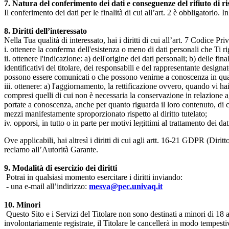
7. Natura del conferimento dei dati e conseguenze del rifiuto di r
Il conferimento dei dati per le finalità di cui all’art. 2 è obbligatorio. I
8. Diritti dell’interessato
Nella Tua qualità di interessato, hai i diritti di cui all’art. 7 Codice P
i. ottenere la conferma dell'esistenza o meno di dati personali che Ti r
ii. ottenere l'indicazione: a) dell'origine dei dati personali; b) delle fin
identificativi del titolare, dei responsabili e del rappresentante design
possono essere comunicati o che possono venirne a conoscenza in qualità
iii. ottenere: a) l'aggiornamento, la rettificazione ovvero, quando vi hai
compresi quelli di cui non è necessaria la conservazione in relazione agli 
portate a conoscenza, anche per quanto riguarda il loro contenuto, di c
mezzi manifestamente sproporzionato rispetto al diritto tutelato;
iv. opporsi, in tutto o in parte per motivi legittimi al trattamento dei 
Ove applicabili, hai altresì i diritti di cui agli artt. 16-21 GDPR (Diritto d
reclamo all’Autorità Garante.
9. Modalità di esercizio dei diritti
Potrai in qualsiasi momento esercitare i diritti inviando:
- una e-mail all’indirizzo:
mesva@pec.univaq.it
10. Minori
Questo Sito e i Servizi del Titolare non sono destinati a minori di 18 
involontariamente registrate, il Titolare le cancellerà in modo tempestiv