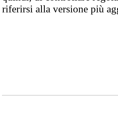
riferirsi alla versione più a
Università degli Studi dell
Dipartimento di Medicina cl
della vita e dell'ambiente
Indirizzo:
Piazzale Salvato
67010 L'Aquila - Coppito
webmaster & web designe