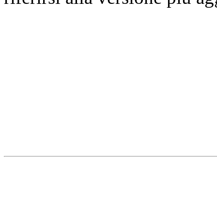
Università degli Studi dell
Dipartimento di Medicina cl
della vita e dell'ambiente
Indirizzo:
Piazzale Salvato
67010 L'Aquila - Coppito
webmaster & web designe
Dipartimento di Medicina cl