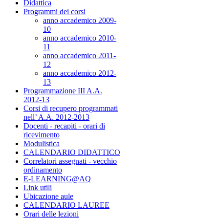
Didattica
Programmi dei corsi
anno accademico 2009-
10
anno accademico 2010-
11
anno accademico 2011-
12
anno accademico 2012-
13
Programmazione III A.A.
2012-13
Corsi di recupero programmati
nell’ A.A. 2012-2013
Docenti - recapiti - orari di
ricevimento
Modulistica
CALENDARIO DIDATTICO
Correlatori assegnati - vecchio
ordinamento
E-LEARNING@AQ
Link utili
Ubicazione aule
CALENDARIO LAUREE
Orari delle lezioni