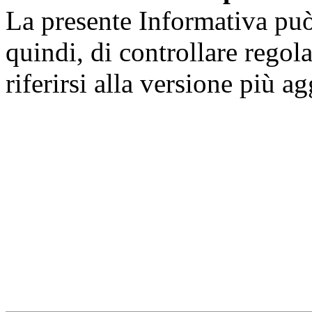
La presente Informativa può 
quindi, di controllare regol
riferirsi alla versione più a
Università degli Studi dell
Dipartimento di Medicina cl
della vita e dell'ambiente
Indirizzo:
Piazzale Salvato
67010 L'Aquila - Coppito