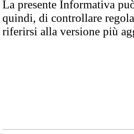
La presente Informativa può 
quindi, di controllare regol
riferirsi alla versione più a
Università degli Studi dell
Dipartimento di Medicina cl
della vita e dell'ambiente
Indirizzo:
Piazzale Salvato
67010 L'Aquila - Coppito