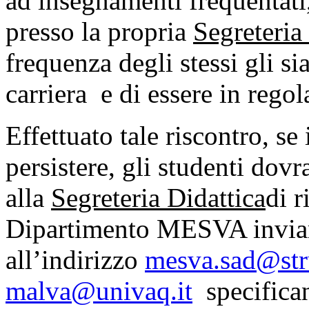
ad insegnamenti frequentati
presso la propria
Segreteria
frequenza degli stessi gli si
carriera e di essere in rego
Effettuato tale riscontro, s
persistere, gli studenti dov
alla
Segreteria Didattica
di r
Dipartimento MESVA inviar
all’indirizzo
mesva.sad@stru
malva@univaq.it
specifican