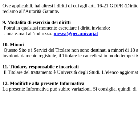
Ove applicabili, hai altresì i diritti di cui agli artt. 16-21 GDPR (Diritto d
reclamo all’Autorità Garante.
9. Modalità di esercizio dei diritti
Potrai in qualsiasi momento esercitare i diritti inviando:
- una e-mail all’indirizzo:
mesva@pec.univaq.it
10. Minori
Questo Sito e i Servizi del Titolare non sono destinati a minori di 18 
involontariamente registrate, il Titolare le cancellerà in modo tempestiv
11. Titolare, responsabile e incaricati
Il Titolare del trattamento è Università degli Studi. L’elenco aggiornato
12. Modifiche alla presente Informativa
La presente Informativa può subire variazioni. Si consiglia, quindi, di 
Università degli Studi dell'Aquila
Dipartimento di Medicina clinica, sanità pubblica, scienze della vita
Indirizzo:
Piazzale Salvatore Tommasi 1, Blocco 11
67010 L'Aquila - Coppito