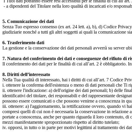
I Tuoi dati potranno essere resi accessibili per le finalità di cui all’art. 
- a dipendenti del Titolare nella loro qualità di incaricati e/o responsab
5. Comunicazione dei dati
Senza Tuo espresso consenso (ex art. 24 lett. a), b), d) Codice Privacy e
giudiziarie nonché a tutti gli altri soggetti ai quali la comunicazione si
6. Trasferimento dati
La gestione e la conservazione dei dati personali avverrà su server ub
7. Natura del conferimento dei dati e conseguenze del rifiuto di r
Il conferimento dei dati per le finalità di cui all’art. 2 è obbligatorio. I
8. Diritti dell’interessato
Nella Tua qualità di interessato, hai i diritti di cui all’art. 7 Codice P
i. ottenere la conferma dell'esistenza o meno di dati personali che Ti r
ii. ottenere l'indicazione: a) dell'origine dei dati personali; b) delle fin
identificativi del titolare, dei responsabili e del rappresentante design
possono essere comunicati o che possono venirne a conoscenza in qualità
iii. ottenere: a) l'aggiornamento, la rettificazione ovvero, quando vi hai
compresi quelli di cui non è necessaria la conservazione in relazione agli 
portate a conoscenza, anche per quanto riguarda il loro contenuto, di c
mezzi manifestamente sproporzionato rispetto al diritto tutelato;
iv. opporsi, in tutto o in parte per motivi legittimi al trattamento dei 