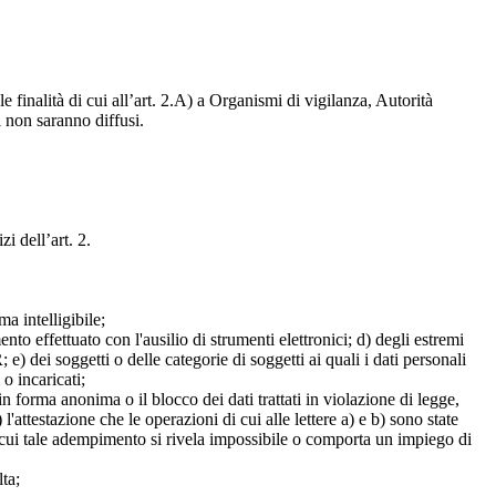
e finalità di cui all’art. 2.A) a Organismi di vigilanza, Autorità
i non saranno diffusi.
zi dell’art. 2.
a intelligibile;
mento effettuato con l'ausilio di strumenti elettronici; d) degli estremi
e) dei soggetti o delle categorie di soggetti ai quali i dati personali
 o incaricati;
 in forma anonima o il blocco dei dati trattati in violazione di legge,
l'attestazione che le operazioni di cui alle lettere a) e b) sono state
in cui tale adempimento si rivela impossibile o comporta un impiego di
lta;