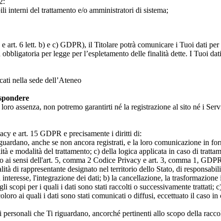
2:
ili interni del trattamento e/o amministratori di sistema;
 art. 6 lett. b) e c) GDPR), il Titolare potrà comunicare i Tuoi dati per l
a obbligatoria per legge per l’espletamento delle finalità dette. I Tuoi dat
icati nella sede dell’Ateneo
ispondere
n loro assenza, non potremo garantirti né la registrazione al sito né i Servi
rivacy e art. 15 GDPR e precisamente i diritti di:
iguardano, anche se non ancora registrati, e la loro comunicazione in form
alità e modalità del trattamento; c) della logica applicata in caso di tratta
ato ai sensi dell'art. 5, comma 2 Codice Privacy e art. 3, comma 1, GDPR; 
 di rappresentante designato nel territorio dello Stato, di responsabili
 interesse, l'integrazione dei dati; b) la cancellazione, la trasformazione
scopi per i quali i dati sono stati raccolti o successivamente trattati; c) 
oloro ai quali i dati sono stati comunicati o diffusi, eccettuato il caso 
dati personali che Ti riguardano, ancorché pertinenti allo scopo della racco