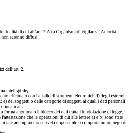
e finalità di cui all’art. 2.A) a Organismi di vigilanza, Autorità
i non saranno diffusi.
zi dell’art. 2.
a intelligibile;
mento effettuato con l'ausilio di strumenti elettronici; d) degli estremi
e) dei soggetti o delle categorie di soggetti ai quali i dati personali
 o incaricati;
 in forma anonima o il blocco dei dati trattati in violazione di legge,
l'attestazione che le operazioni di cui alle lettere a) e b) sono state
in cui tale adempimento si rivela impossibile o comporta un impiego di