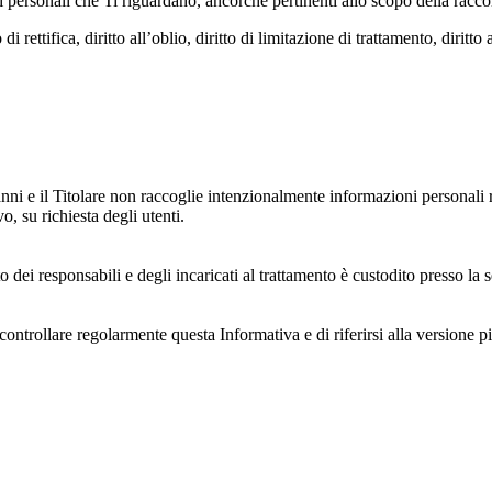
dati personali che Ti riguardano, ancorché pertinenti allo scopo della racco
i rettifica, diritto all’oblio, diritto di limitazione di trattamento, diritto 
anni e il Titolare non raccoglie intenzionalmente informazioni personali r
o, su richiesta degli utenti.
 dei responsabili e degli incaricati al trattamento è custodito presso la s
controllare regolarmente questa Informativa e di riferirsi alla versione p
 e dell'ambiente