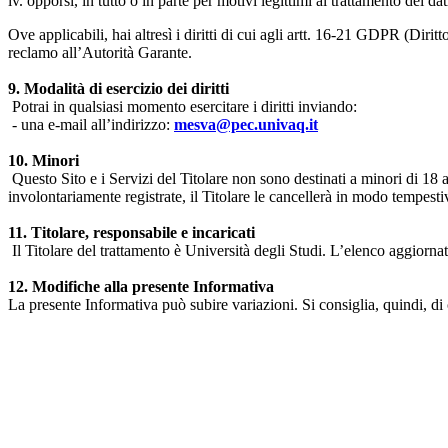
iv. opporsi, in tutto o in parte per motivi legittimi al trattamento dei 
Ove applicabili, hai altresì i diritti di cui agli artt. 16-21 GDPR (Diritto d
reclamo all’Autorità Garante.
9. Modalità di esercizio dei diritti
Potrai in qualsiasi momento esercitare i diritti inviando:
- una e-mail all’indirizzo:
mesva@pec.univaq.it
10. Minori
Questo Sito e i Servizi del Titolare non sono destinati a minori di 18 
involontariamente registrate, il Titolare le cancellerà in modo tempestiv
11. Titolare, responsabile e incaricati
Il Titolare del trattamento è Università degli Studi. L’elenco aggiornato
12. Modifiche alla presente Informativa
La presente Informativa può subire variazioni. Si consiglia, quindi, di 
Università degli Studi dell'Aquila
Dipartimento di Medicina clinica, sanità pubblica, scienze della vita
Indirizzo:
Piazzale Salvatore Tommasi 1, Blocco 11
67010 L'Aquila - Coppito