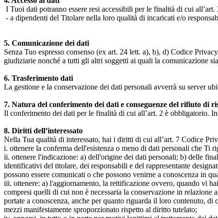
4. Accesso ai dati
I Tuoi dati potranno essere resi accessibili per le finalità di cui all’art. 
- a dipendenti del Titolare nella loro qualità di incaricati e/o responsab
5. Comunicazione dei dati
Senza Tuo espresso consenso (ex art. 24 lett. a), b), d) Codice Privacy e
giudiziarie nonché a tutti gli altri soggetti ai quali la comunicazione si
6. Trasferimento dati
La gestione e la conservazione dei dati personali avverrà su server ub
7. Natura del conferimento dei dati e conseguenze del rifiuto di r
Il conferimento dei dati per le finalità di cui all’art. 2 è obbligatorio. I
8. Diritti dell’interessato
Nella Tua qualità di interessato, hai i diritti di cui all’art. 7 Codice P
i. ottenere la conferma dell'esistenza o meno di dati personali che Ti r
ii. ottenere l'indicazione: a) dell'origine dei dati personali; b) delle fin
identificativi del titolare, dei responsabili e del rappresentante design
possono essere comunicati o che possono venirne a conoscenza in qualità
iii. ottenere: a) l'aggiornamento, la rettificazione ovvero, quando vi hai
compresi quelli di cui non è necessaria la conservazione in relazione agli 
portate a conoscenza, anche per quanto riguarda il loro contenuto, di c
mezzi manifestamente sproporzionato rispetto al diritto tutelato;