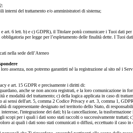
2:
ili interni del trattamento e/o amministratori di sistema;
 art. 6 lett. b) e c) GDPR), il Titolare potrà comunicare i Tuoi dati per l
a obbligatoria per legge per l’espletamento delle finalità dette. I Tuoi dat
icati nella sede dell’Ateneo
ispondere
n loro assenza, non potremo garantirti né la registrazione al sito né i Servi
rivacy e art. 15 GDPR e precisamente i diritti di:
iguardano, anche se non ancora registrati, e la loro comunicazione in form
alità e modalità del trattamento; c) della logica applicata in caso di tratta
ato ai sensi dell'art. 5, comma 2 Codice Privacy e art. 3, comma 1, GDPR; 
 di rappresentante designato nel territorio dello Stato, di responsabili
 interesse, l'integrazione dei dati; b) la cancellazione, la trasformazione
scopi per i quali i dati sono stati raccolti o successivamente trattati; c) 
oloro ai quali i dati sono stati comunicati o diffusi, eccettuato il caso 