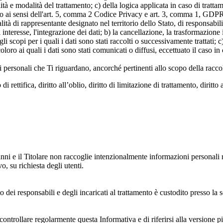
alità e modalità del trattamento; c) della logica applicata in caso di tratta
ato ai sensi dell'art. 5, comma 2 Codice Privacy e art. 3, comma 1, GDPR; 
 di rappresentante designato nel territorio dello Stato, di responsabili
 interesse, l'integrazione dei dati; b) la cancellazione, la trasformazione
scopi per i quali i dati sono stati raccolti o successivamente trattati; c) 
oloro ai quali i dati sono stati comunicati o diffusi, eccettuato il caso 
dati personali che Ti riguardano, ancorché pertinenti allo scopo della racco
i rettifica, diritto all’oblio, diritto di limitazione di trattamento, diritto 
anni e il Titolare non raccoglie intenzionalmente informazioni personali r
o, su richiesta degli utenti.
 dei responsabili e degli incaricati al trattamento è custodito presso la s
controllare regolarmente questa Informativa e di riferirsi alla versione p