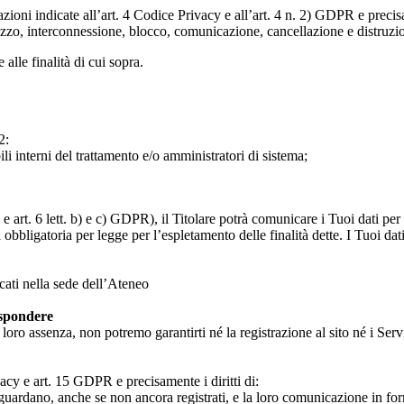
razioni indicate all’art. 4 Codice Privacy e all’art. 4 n. 2) GDPR e prec
lizzo, interconnessione, blocco, comunicazione, cancellazione e distruzi
 alle finalità di cui sopra.
2:
ili interni del trattamento e/o amministratori di sistema;
 art. 6 lett. b) e c) GDPR), il Titolare potrà comunicare i Tuoi dati per l
a obbligatoria per legge per l’espletamento delle finalità dette. I Tuoi dat
icati nella sede dell’Ateneo
ispondere
n loro assenza, non potremo garantirti né la registrazione al sito né i Servi
rivacy e art. 15 GDPR e precisamente i diritti di:
iguardano, anche se non ancora registrati, e la loro comunicazione in form