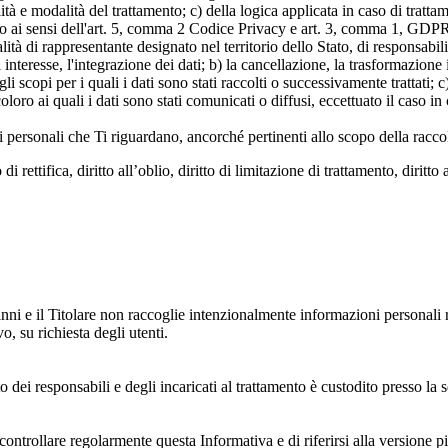
alità e modalità del trattamento; c) della logica applicata in caso di tratta
ato ai sensi dell'art. 5, comma 2 Codice Privacy e art. 3, comma 1, GDPR; 
 di rappresentante designato nel territorio dello Stato, di responsabili
 interesse, l'integrazione dei dati; b) la cancellazione, la trasformazione
scopi per i quali i dati sono stati raccolti o successivamente trattati; c) 
oloro ai quali i dati sono stati comunicati o diffusi, eccettuato il caso 
dati personali che Ti riguardano, ancorché pertinenti allo scopo della racco
i rettifica, diritto all’oblio, diritto di limitazione di trattamento, diritto 
anni e il Titolare non raccoglie intenzionalmente informazioni personali r
o, su richiesta degli utenti.
 dei responsabili e degli incaricati al trattamento è custodito presso la s
controllare regolarmente questa Informativa e di riferirsi alla versione p