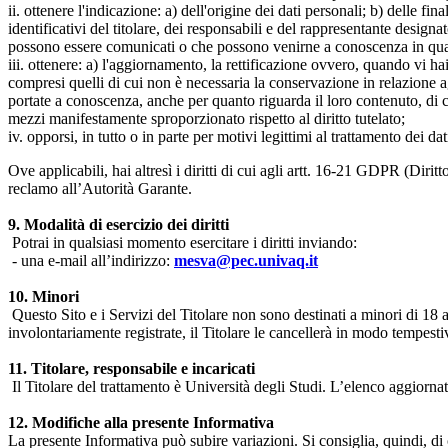
ii. ottenere l'indicazione: a) dell'origine dei dati personali; b) delle fin
identificativi del titolare, dei responsabili e del rappresentante design
possono essere comunicati o che possono venirne a conoscenza in qualità
iii. ottenere: a) l'aggiornamento, la rettificazione ovvero, quando vi hai
compresi quelli di cui non è necessaria la conservazione in relazione agli 
portate a conoscenza, anche per quanto riguarda il loro contenuto, di c
mezzi manifestamente sproporzionato rispetto al diritto tutelato;
iv. opporsi, in tutto o in parte per motivi legittimi al trattamento dei 
Ove applicabili, hai altresì i diritti di cui agli artt. 16-21 GDPR (Diritto d
reclamo all’Autorità Garante.
9. Modalità di esercizio dei diritti
Potrai in qualsiasi momento esercitare i diritti inviando:
- una e-mail all’indirizzo:
mesva@pec.univaq.it
10. Minori
Questo Sito e i Servizi del Titolare non sono destinati a minori di 18 
involontariamente registrate, il Titolare le cancellerà in modo tempestiv
11. Titolare, responsabile e incaricati
Il Titolare del trattamento è Università degli Studi. L’elenco aggiornato
12. Modifiche alla presente Informativa
La presente Informativa può subire variazioni. Si consiglia, quindi, di 