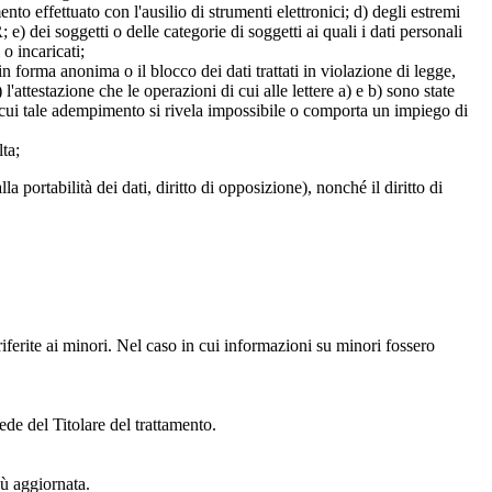
mento effettuato con l'ausilio di strumenti elettronici; d) degli estremi
e) dei soggetti o delle categorie di soggetti ai quali i dati personali
 o incaricati;
 in forma anonima o il blocco dei dati trattati in violazione di legge,
l'attestazione che le operazioni di cui alle lettere a) e b) sono state
in cui tale adempimento si rivela impossibile o comporta un impiego di
lta;
alla portabilità dei dati, diritto di opposizione), nonché il diritto di
iferite ai minori. Nel caso in cui informazioni su minori fossero
ede del Titolare del trattamento.
iù aggiornata.