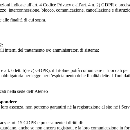
razioni indicate all’art. 4 Codice Privacy e all’art. 4 n. 2) GDPR e prec
lizzo, interconnessione, blocco, comunicazione, cancellazione e distruzi
 alle finalità di cui sopra.
2:
ili interni del trattamento e/o amministratori di sistema;
 art. 6 lett. b) e c) GDPR), il Titolare potrà comunicare i Tuoi dati per l
a obbligatoria per legge per l’espletamento delle finalità dette. I Tuoi dat
icati nella sede dell’Ateneo
ispondere
n loro assenza, non potremo garantirti né la registrazione al sito né i Servi
rivacy e art. 15 GDPR e precisamente i diritti di:
iguardano, anche se non ancora registrati, e la loro comunicazione in form