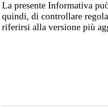
La presente Informativa può 
quindi, di controllare regol
riferirsi alla versione più a
Università degli Studi dell
Dipartimento di Medicina cl
della vita e dell'ambiente
Indirizzo:
Piazzale Salvato
67010 L'Aquila - Coppito