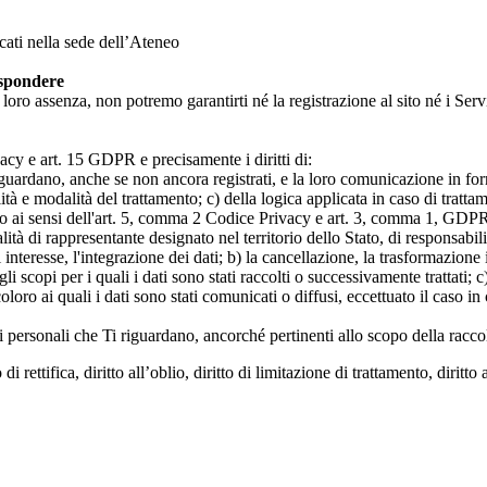
icati nella sede dell’Ateneo
ispondere
n loro assenza, non potremo garantirti né la registrazione al sito né i Servi
rivacy e art. 15 GDPR e precisamente i diritti di:
iguardano, anche se non ancora registrati, e la loro comunicazione in form
alità e modalità del trattamento; c) della logica applicata in caso di tratta
ato ai sensi dell'art. 5, comma 2 Codice Privacy e art. 3, comma 1, GDPR; 
 di rappresentante designato nel territorio dello Stato, di responsabili
 interesse, l'integrazione dei dati; b) la cancellazione, la trasformazione
scopi per i quali i dati sono stati raccolti o successivamente trattati; c) 
oloro ai quali i dati sono stati comunicati o diffusi, eccettuato il caso 
dati personali che Ti riguardano, ancorché pertinenti allo scopo della racco
i rettifica, diritto all’oblio, diritto di limitazione di trattamento, diritto 