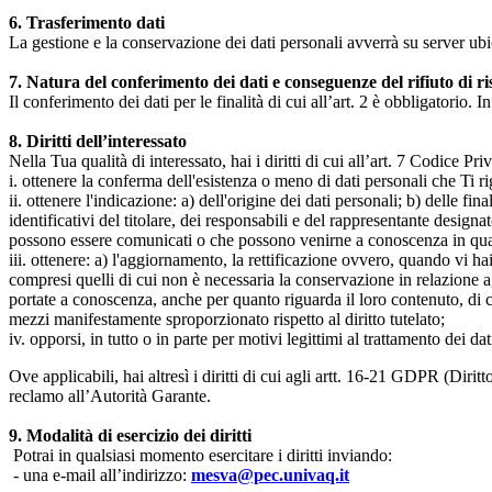
6. Trasferimento dati
La gestione e la conservazione dei dati personali avverrà su server ub
7. Natura del conferimento dei dati e conseguenze del rifiuto di r
Il conferimento dei dati per le finalità di cui all’art. 2 è obbligatorio. I
8. Diritti dell’interessato
Nella Tua qualità di interessato, hai i diritti di cui all’art. 7 Codice P
i. ottenere la conferma dell'esistenza o meno di dati personali che Ti r
ii. ottenere l'indicazione: a) dell'origine dei dati personali; b) delle fin
identificativi del titolare, dei responsabili e del rappresentante design
possono essere comunicati o che possono venirne a conoscenza in qualità
iii. ottenere: a) l'aggiornamento, la rettificazione ovvero, quando vi hai
compresi quelli di cui non è necessaria la conservazione in relazione agli 
portate a conoscenza, anche per quanto riguarda il loro contenuto, di c
mezzi manifestamente sproporzionato rispetto al diritto tutelato;
iv. opporsi, in tutto o in parte per motivi legittimi al trattamento dei 
Ove applicabili, hai altresì i diritti di cui agli artt. 16-21 GDPR (Diritto d
reclamo all’Autorità Garante.
9. Modalità di esercizio dei diritti
Potrai in qualsiasi momento esercitare i diritti inviando:
- una e-mail all’indirizzo:
mesva@pec.univaq.it