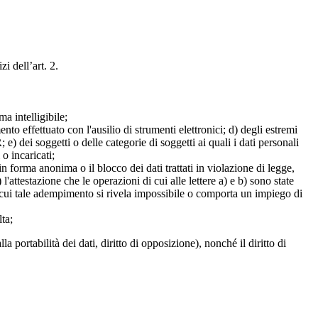
zi dell’art. 2.
a intelligibile;
mento effettuato con l'ausilio di strumenti elettronici; d) degli estremi
e) dei soggetti o delle categorie di soggetti ai quali i dati personali
 o incaricati;
 in forma anonima o il blocco dei dati trattati in violazione di legge,
l'attestazione che le operazioni di cui alle lettere a) e b) sono state
in cui tale adempimento si rivela impossibile o comporta un impiego di
lta;
alla portabilità dei dati, diritto di opposizione), nonché il diritto di