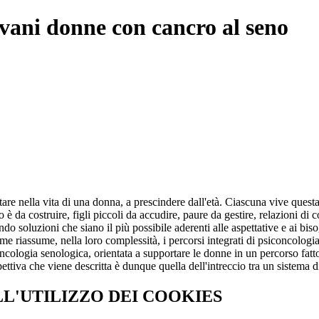
ovani donne con cancro al seno
are nella vita di una donna, a prescindere dall'età. Ciascuna vive ques
 è da costruire, figli piccoli da accudire, paure da gestire, relazioni di 
o soluzioni che siano il più possibile aderenti alle aspettative e ai bis
lume riassume, nella loro complessità, i percorsi integrati di psiconcolog
cologia senologica, orientata a supportare le donne in un percorso fatto di
ettiva che viene descritta è dunque quella dell'intreccio tra un sistema d
LL'UTILIZZO DEI COOKIES