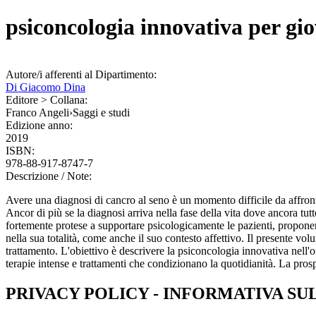
psiconcologia innovativa per gi
Autore/i afferenti al Dipartimento:
Di Giacomo Dina
Editore > Collana:
Franco Angeli
›
Saggi e studi
Edizione anno:
2019
ISBN:
978-88-917-8747-7
Descrizione / Note:
Avere una diagnosi di cancro al seno è un momento difficile da affront
Ancor di più se la diagnosi arriva nella fase della vita dove ancora tutto
fortemente protese a supportare psicologicamente le pazienti, proponend
nella sua totalità, come anche il suo contesto affettivo. Il presente vo
trattamento. L'obiettivo è descrivere la psiconcologia innovativa nell'on
terapie intense e trattamenti che condizionano la quotidianità. La prosp
PRIVACY POLICY - INFORMATIVA SU