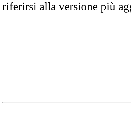
riferirsi alla versione più a
Università degli Studi dell
Dipartimento di Medicina cl
della vita e dell'ambiente
Indirizzo:
Piazzale Salvato
67010 L'Aquila - Coppito
webmaster & web designe