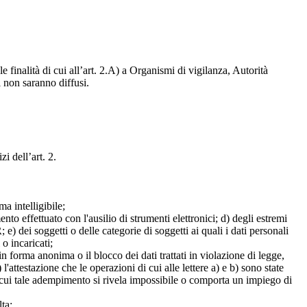
e finalità di cui all’art. 2.A) a Organismi di vigilanza, Autorità
i non saranno diffusi.
zi dell’art. 2.
a intelligibile;
mento effettuato con l'ausilio di strumenti elettronici; d) degli estremi
e) dei soggetti o delle categorie di soggetti ai quali i dati personali
 o incaricati;
 in forma anonima o il blocco dei dati trattati in violazione di legge,
l'attestazione che le operazioni di cui alle lettere a) e b) sono state
in cui tale adempimento si rivela impossibile o comporta un impiego di
lta;