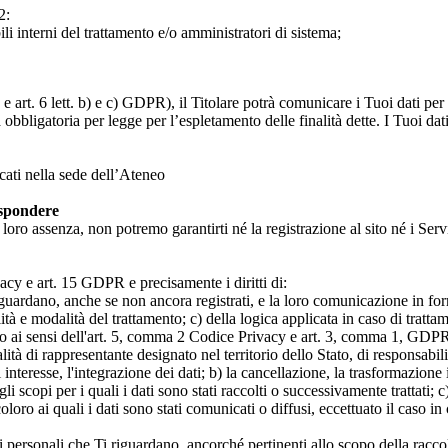
2:
ili interni del trattamento e/o amministratori di sistema;
 art. 6 lett. b) e c) GDPR), il Titolare potrà comunicare i Tuoi dati per l
a obbligatoria per legge per l’espletamento delle finalità dette. I Tuoi dat
icati nella sede dell’Ateneo
ispondere
n loro assenza, non potremo garantirti né la registrazione al sito né i Servi
rivacy e art. 15 GDPR e precisamente i diritti di:
iguardano, anche se non ancora registrati, e la loro comunicazione in form
alità e modalità del trattamento; c) della logica applicata in caso di tratta
ato ai sensi dell'art. 5, comma 2 Codice Privacy e art. 3, comma 1, GDPR; 
 di rappresentante designato nel territorio dello Stato, di responsabili
 interesse, l'integrazione dei dati; b) la cancellazione, la trasformazione
scopi per i quali i dati sono stati raccolti o successivamente trattati; c) 
oloro ai quali i dati sono stati comunicati o diffusi, eccettuato il caso 
dati personali che Ti riguardano, ancorché pertinenti allo scopo della racco