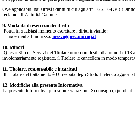
Ove applicabili, hai altresì i diritti di cui agli artt. 16-21 GDPR (Diritto d
reclamo all’Autorità Garante.
9. Modalità di esercizio dei diritti
Potrai in qualsiasi momento esercitare i diritti inviando:
- una e-mail all’indirizzo:
mesva@pec.univaq.it
10. Minori
Questo Sito e i Servizi del Titolare non sono destinati a minori di 18 
involontariamente registrate, il Titolare le cancellerà in modo tempestiv
11. Titolare, responsabile e incaricati
Il Titolare del trattamento è Università degli Studi. L’elenco aggiornato
12. Modifiche alla presente Informativa
La presente Informativa può subire variazioni. Si consiglia, quindi, di 
Università degli Studi dell'Aquila
Dipartimento di Medicina clinica, sanità pubblica, scienze della vita
Indirizzo:
Piazzale Salvatore Tommasi 1, Blocco 11
67010 L'Aquila - Coppito