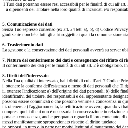
I Tuoi dati potranno essere resi accessibili per le finalità di cui all’art. 
- a dipendenti del Titolare nella loro qualità di incaricati e/o responsab
5. Comunicazione dei dati
Senza Tuo espresso consenso (ex art. 24 lett. a), b), d) Codice Privacy e
giudiziarie nonché a tutti gli altri soggetti ai quali la comunicazione si
6. Trasferimento dati
La gestione e la conservazione dei dati personali avverrà su server ub
7. Natura del conferimento dei dati e conseguenze del rifiuto di r
Il conferimento dei dati per le finalità di cui all’art. 2 è obbligatorio. I
8. Diritti dell’interessato
Nella Tua qualità di interessato, hai i diritti di cui all’art. 7 Codice P
i. ottenere la conferma dell'esistenza o meno di dati personali che Ti r
ii. ottenere l'indicazione: a) dell'origine dei dati personali; b) delle fin
identificativi del titolare, dei responsabili e del rappresentante design
possono essere comunicati o che possono venirne a conoscenza in qualità
iii. ottenere: a) l'aggiornamento, la rettificazione ovvero, quando vi hai
compresi quelli di cui non è necessaria la conservazione in relazione agli 
portate a conoscenza, anche per quanto riguarda il loro contenuto, di c
mezzi manifestamente sproporzionato rispetto al diritto tutelato;
iv. opporsi, in tutto o in parte per motivi legittimi al trattamento dei 