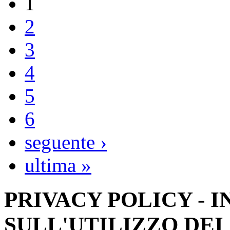
1
2
3
4
5
6
seguente ›
ultima »
PRIVACY POLICY - 
SULL'UTILIZZO DEI