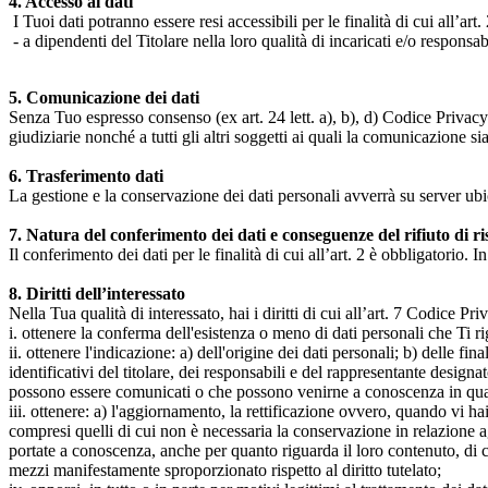
4. Accesso ai dati
I Tuoi dati potranno essere resi accessibili per le finalità di cui all’art. 
- a dipendenti del Titolare nella loro qualità di incaricati e/o responsab
5. Comunicazione dei dati
Senza Tuo espresso consenso (ex art. 24 lett. a), b), d) Codice Privacy e
giudiziarie nonché a tutti gli altri soggetti ai quali la comunicazione si
6. Trasferimento dati
La gestione e la conservazione dei dati personali avverrà su server ub
7. Natura del conferimento dei dati e conseguenze del rifiuto di r
Il conferimento dei dati per le finalità di cui all’art. 2 è obbligatorio. I
8. Diritti dell’interessato
Nella Tua qualità di interessato, hai i diritti di cui all’art. 7 Codice P
i. ottenere la conferma dell'esistenza o meno di dati personali che Ti r
ii. ottenere l'indicazione: a) dell'origine dei dati personali; b) delle fin
identificativi del titolare, dei responsabili e del rappresentante design
possono essere comunicati o che possono venirne a conoscenza in qualità
iii. ottenere: a) l'aggiornamento, la rettificazione ovvero, quando vi hai
compresi quelli di cui non è necessaria la conservazione in relazione agli 
portate a conoscenza, anche per quanto riguarda il loro contenuto, di c
mezzi manifestamente sproporzionato rispetto al diritto tutelato;