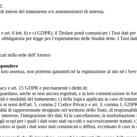
2:
ili interni del trattamento e/o amministratori di sistema;
 art. 6 lett. b) e c) GDPR), il Titolare potrà comunicare i Tuoi dati per l
a obbligatoria per legge per l’espletamento delle finalità dette. I Tuoi dat
icati nella sede dell’Ateneo
ispondere
n loro assenza, non potremo garantirti né la registrazione al sito né i Servi
rivacy e art. 15 GDPR e precisamente i diritti di:
iguardano, anche se non ancora registrati, e la loro comunicazione in form
alità e modalità del trattamento; c) della logica applicata in caso di tratta
ato ai sensi dell'art. 5, comma 2 Codice Privacy e art. 3, comma 1, GDPR; 
 di rappresentante designato nel territorio dello Stato, di responsabili
 interesse, l'integrazione dei dati; b) la cancellazione, la trasformazione
scopi per i quali i dati sono stati raccolti o successivamente trattati; c) 
oloro ai quali i dati sono stati comunicati o diffusi, eccettuato il caso 