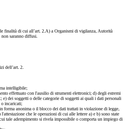
e finalità di cui all’art. 2.A) a Organismi di vigilanza, Autorità
i non saranno diffusi.
zi dell’art. 2.
a intelligibile;
mento effettuato con l'ausilio di strumenti elettronici; d) degli estremi
e) dei soggetti o delle categorie di soggetti ai quali i dati personali
 o incaricati;
 in forma anonima o il blocco dei dati trattati in violazione di legge,
l'attestazione che le operazioni di cui alle lettere a) e b) sono state
in cui tale adempimento si rivela impossibile o comporta un impiego di