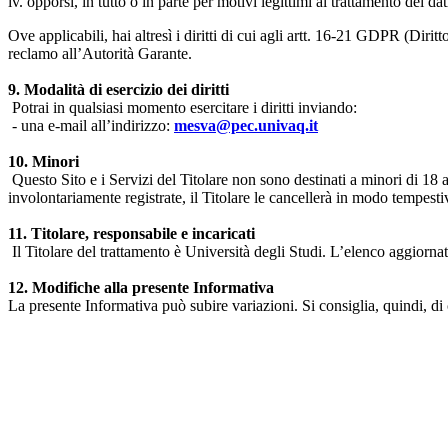
iv. opporsi, in tutto o in parte per motivi legittimi al trattamento dei 
Ove applicabili, hai altresì i diritti di cui agli artt. 16-21 GDPR (Diritto d
reclamo all’Autorità Garante.
9. Modalità di esercizio dei diritti
Potrai in qualsiasi momento esercitare i diritti inviando:
- una e-mail all’indirizzo:
mesva@pec.univaq.it
10. Minori
Questo Sito e i Servizi del Titolare non sono destinati a minori di 18 
involontariamente registrate, il Titolare le cancellerà in modo tempestiv
11. Titolare, responsabile e incaricati
Il Titolare del trattamento è Università degli Studi. L’elenco aggiornato
12. Modifiche alla presente Informativa
La presente Informativa può subire variazioni. Si consiglia, quindi, di 
Università degli Studi dell'Aquila
Dipartimento di Medicina clinica, sanità pubblica, scienze della vita
Indirizzo:
Piazzale Salvatore Tommasi 1, Blocco 11
67010 L'Aquila - Coppito