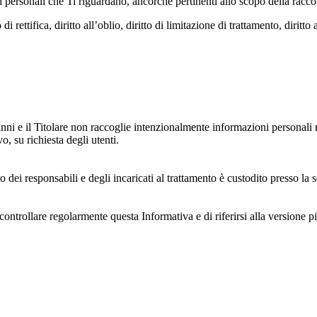
dati personali che Ti riguardano, ancorché pertinenti allo scopo della racco
i rettifica, diritto all’oblio, diritto di limitazione di trattamento, diritto 
anni e il Titolare non raccoglie intenzionalmente informazioni personali r
o, su richiesta degli utenti.
 dei responsabili e degli incaricati al trattamento è custodito presso la s
controllare regolarmente questa Informativa e di riferirsi alla versione p
 e dell'ambiente