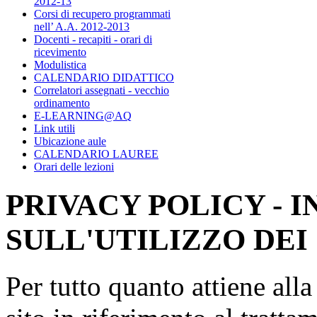
2012-13
Corsi di recupero programmati
nell’ A.A. 2012-2013
Docenti - recapiti - orari di
ricevimento
Modulistica
CALENDARIO DIDATTICO
Correlatori assegnati - vecchio
ordinamento
E-LEARNING@AQ
Link utili
Ubicazione aule
CALENDARIO LAUREE
Orari delle lezioni
PRIVACY POLICY - 
SULL'UTILIZZO DEI
Per tutto quanto attiene all