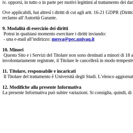
iv. opporsi, in tutto o in parte per motivi legittimi al trattamento dei 
Ove applicabili, hai altresì i diritti di cui agli artt. 16-21 GDPR (Diritto d
reclamo all’Autorità Garante.
9. Modalità di esercizio dei diritti
Potrai in qualsiasi momento esercitare i diritti inviando:
- una e-mail all’indirizzo:
mesva@pec.univaq.it
10. Minori
Questo Sito e i Servizi del Titolare non sono destinati a minori di 18 
involontariamente registrate, il Titolare le cancellerà in modo tempestiv
11. Titolare, responsabile e incaricati
Il Titolare del trattamento è Università degli Studi. L’elenco aggiornato
12. Modifiche alla presente Informativa
La presente Informativa può subire variazioni. Si consiglia, quindi, di 
Università degli Studi dell'Aquila
Dipartimento di Medicina clinica, sanità pubblica, scienze della vita
Indirizzo:
Piazzale Salvatore Tommasi 1, Blocco 11
67010 L'Aquila - Coppito