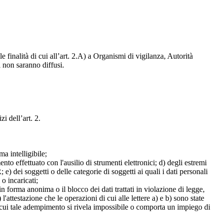
e finalità di cui all’art. 2.A) a Organismi di vigilanza, Autorità
i non saranno diffusi.
zi dell’art. 2.
a intelligibile;
mento effettuato con l'ausilio di strumenti elettronici; d) degli estremi
e) dei soggetti o delle categorie di soggetti ai quali i dati personali
 o incaricati;
 in forma anonima o il blocco dei dati trattati in violazione di legge,
l'attestazione che le operazioni di cui alle lettere a) e b) sono state
in cui tale adempimento si rivela impossibile o comporta un impiego di