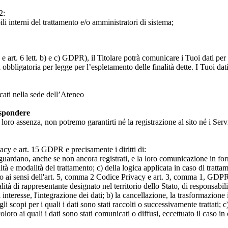
2:
ili interni del trattamento e/o amministratori di sistema;
 art. 6 lett. b) e c) GDPR), il Titolare potrà comunicare i Tuoi dati per l
a obbligatoria per legge per l’espletamento delle finalità dette. I Tuoi dat
icati nella sede dell’Ateneo
ispondere
n loro assenza, non potremo garantirti né la registrazione al sito né i Servi
rivacy e art. 15 GDPR e precisamente i diritti di:
iguardano, anche se non ancora registrati, e la loro comunicazione in form
alità e modalità del trattamento; c) della logica applicata in caso di tratta
ato ai sensi dell'art. 5, comma 2 Codice Privacy e art. 3, comma 1, GDPR; 
 di rappresentante designato nel territorio dello Stato, di responsabili
 interesse, l'integrazione dei dati; b) la cancellazione, la trasformazione
scopi per i quali i dati sono stati raccolti o successivamente trattati; c) 
oloro ai quali i dati sono stati comunicati o diffusi, eccettuato il caso 