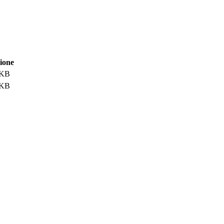
ione
 KB
 KB