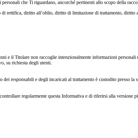
dati personali che Ti riguardano, ancorché pertinenti allo scopo della racco
i rettifica, diritto all’oblio, diritto di limitazione di trattamento, diritto 
anni e il Titolare non raccoglie intenzionalmente informazioni personali r
o, su richiesta degli utenti.
 dei responsabili e degli incaricati al trattamento è custodito presso la s
controllare regolarmente questa Informativa e di riferirsi alla versione p
 e dell'ambiente