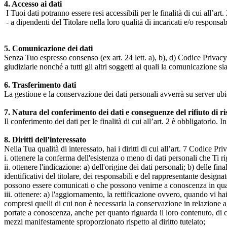
4. Accesso ai dati
I Tuoi dati potranno essere resi accessibili per le finalità di cui all’art. 
- a dipendenti del Titolare nella loro qualità di incaricati e/o responsab
5. Comunicazione dei dati
Senza Tuo espresso consenso (ex art. 24 lett. a), b), d) Codice Privacy e
giudiziarie nonché a tutti gli altri soggetti ai quali la comunicazione si
6. Trasferimento dati
La gestione e la conservazione dei dati personali avverrà su server ub
7. Natura del conferimento dei dati e conseguenze del rifiuto di r
Il conferimento dei dati per le finalità di cui all’art. 2 è obbligatorio. I
8. Diritti dell’interessato
Nella Tua qualità di interessato, hai i diritti di cui all’art. 7 Codice P
i. ottenere la conferma dell'esistenza o meno di dati personali che Ti r
ii. ottenere l'indicazione: a) dell'origine dei dati personali; b) delle fin
identificativi del titolare, dei responsabili e del rappresentante design
possono essere comunicati o che possono venirne a conoscenza in qualità
iii. ottenere: a) l'aggiornamento, la rettificazione ovvero, quando vi hai
compresi quelli di cui non è necessaria la conservazione in relazione agli 
portate a conoscenza, anche per quanto riguarda il loro contenuto, di c
mezzi manifestamente sproporzionato rispetto al diritto tutelato;