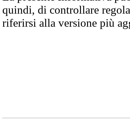
quindi, di controllare regol
riferirsi alla versione più a
Università degli Studi dell
Dipartimento di Medicina cl
della vita e dell'ambiente
Indirizzo:
Piazzale Salvato
67010 L'Aquila - Coppito
webmaster & web designe