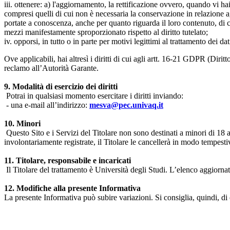
iii. ottenere: a) l'aggiornamento, la rettificazione ovvero, quando vi hai
compresi quelli di cui non è necessaria la conservazione in relazione agli 
portate a conoscenza, anche per quanto riguarda il loro contenuto, di c
mezzi manifestamente sproporzionato rispetto al diritto tutelato;
iv. opporsi, in tutto o in parte per motivi legittimi al trattamento dei 
Ove applicabili, hai altresì i diritti di cui agli artt. 16-21 GDPR (Diritto d
reclamo all’Autorità Garante.
9. Modalità di esercizio dei diritti
Potrai in qualsiasi momento esercitare i diritti inviando:
- una e-mail all’indirizzo:
mesva@pec.univaq.it
10. Minori
Questo Sito e i Servizi del Titolare non sono destinati a minori di 18 
involontariamente registrate, il Titolare le cancellerà in modo tempestiv
11. Titolare, responsabile e incaricati
Il Titolare del trattamento è Università degli Studi. L’elenco aggiornato
12. Modifiche alla presente Informativa
La presente Informativa può subire variazioni. Si consiglia, quindi, di 
Università degli Studi dell'Aquila