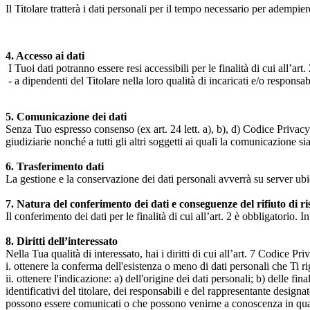
Il Titolare tratterà i dati personali per il tempo necessario per adempiere
4. Accesso ai dati
I Tuoi dati potranno essere resi accessibili per le finalità di cui all’art. 
- a dipendenti del Titolare nella loro qualità di incaricati e/o responsab
5. Comunicazione dei dati
Senza Tuo espresso consenso (ex art. 24 lett. a), b), d) Codice Privacy e
giudiziarie nonché a tutti gli altri soggetti ai quali la comunicazione si
6. Trasferimento dati
La gestione e la conservazione dei dati personali avverrà su server ub
7. Natura del conferimento dei dati e conseguenze del rifiuto di r
Il conferimento dei dati per le finalità di cui all’art. 2 è obbligatorio. I
8. Diritti dell’interessato
Nella Tua qualità di interessato, hai i diritti di cui all’art. 7 Codice P
i. ottenere la conferma dell'esistenza o meno di dati personali che Ti r
ii. ottenere l'indicazione: a) dell'origine dei dati personali; b) delle fin
identificativi del titolare, dei responsabili e del rappresentante design
possono essere comunicati o che possono venirne a conoscenza in qualità