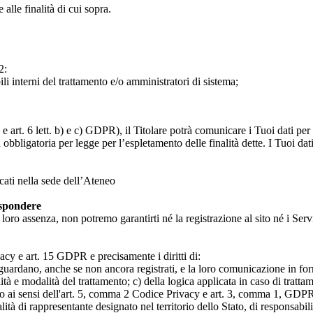
 alle finalità di cui sopra.
2:
ili interni del trattamento e/o amministratori di sistema;
 art. 6 lett. b) e c) GDPR), il Titolare potrà comunicare i Tuoi dati per l
a obbligatoria per legge per l’espletamento delle finalità dette. I Tuoi dat
icati nella sede dell’Ateneo
ispondere
n loro assenza, non potremo garantirti né la registrazione al sito né i Servi
rivacy e art. 15 GDPR e precisamente i diritti di:
iguardano, anche se non ancora registrati, e la loro comunicazione in form
alità e modalità del trattamento; c) della logica applicata in caso di tratta
ato ai sensi dell'art. 5, comma 2 Codice Privacy e art. 3, comma 1, GDPR; 
 di rappresentante designato nel territorio dello Stato, di responsabili