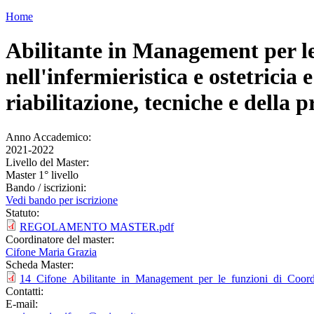
Home
Abilitante in Management per l
nell'infermieristica e ostetricia e
riabilitazione, tecniche e della 
Anno Accademico:
2021-2022
Livello del Master:
Master 1° livello
Bando / iscrizioni:
Vedi bando per iscrizione
Statuto:
REGOLAMENTO MASTER.pdf
Coordinatore del master:
Cifone Maria Grazia
Scheda Master:
14_Cifone_Abilitante_in_Management_per_le_funzioni_di_Coord
Contatti:
E-mail: