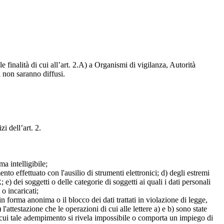
e finalità di cui all’art. 2.A) a Organismi di vigilanza, Autorità
i non saranno diffusi.
zi dell’art. 2.
a intelligibile;
mento effettuato con l'ausilio di strumenti elettronici; d) degli estremi
e) dei soggetti o delle categorie di soggetti ai quali i dati personali
 o incaricati;
 in forma anonima o il blocco dei dati trattati in violazione di legge,
l'attestazione che le operazioni di cui alle lettere a) e b) sono state
in cui tale adempimento si rivela impossibile o comporta un impiego di