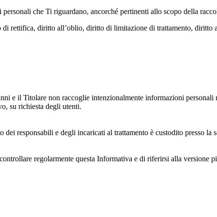
dati personali che Ti riguardano, ancorché pertinenti allo scopo della racco
i rettifica, diritto all’oblio, diritto di limitazione di trattamento, diritto 
anni e il Titolare non raccoglie intenzionalmente informazioni personali r
o, su richiesta degli utenti.
 dei responsabili e degli incaricati al trattamento è custodito presso la s
controllare regolarmente questa Informativa e di riferirsi alla versione p
 e dell'ambiente