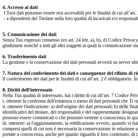
4. Accesso ai dati
I Tuoi dati potranno essere resi accessibili per le finalità di cui all’art. 
- a dipendenti del Titolare nella loro qualità di incaricati e/o responsab
5. Comunicazione dei dati
Senza Tuo espresso consenso (ex art. 24 lett. a), b), d) Codice Privacy e
giudiziarie nonché a tutti gli altri soggetti ai quali la comunicazione si
6. Trasferimento dati
La gestione e la conservazione dei dati personali avverrà su server ub
7. Natura del conferimento dei dati e conseguenze del rifiuto di r
Il conferimento dei dati per le finalità di cui all’art. 2 è obbligatorio. I
8. Diritti dell’interessato
Nella Tua qualità di interessato, hai i diritti di cui all’art. 7 Codice P
i. ottenere la conferma dell'esistenza o meno di dati personali che Ti r
ii. ottenere l'indicazione: a) dell'origine dei dati personali; b) delle fin
identificativi del titolare, dei responsabili e del rappresentante design
possono essere comunicati o che possono venirne a conoscenza in qualità
iii. ottenere: a) l'aggiornamento, la rettificazione ovvero, quando vi hai
compresi quelli di cui non è necessaria la conservazione in relazione agli 
portate a conoscenza, anche per quanto riguarda il loro contenuto, di c