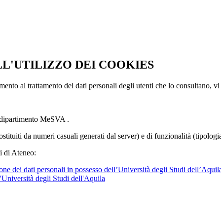
LL'UTILIZZO DEI COOKIES
imento al trattamento dei dati personali degli utenti che lo consultano, vi
l dipartimento MeSVA .
ostituiti da numeri casuali generati dal server) e di funzionalità (tipolog
i di Ateneo:
ne dei dati personali in possesso dell’Università degli Studi dell’Aquil
l'Università degli Studi dell'Aquila