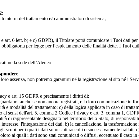
2:
ili interni del trattamento e/o amministratori di sistema;
 art. 6 lett. b) e c) GDPR), il Titolare potrà comunicare i Tuoi dati per l
a obbligatoria per legge per l’espletamento delle finalità dette. I Tuoi dat
icati nella sede dell’Ateneo
ispondere
n loro assenza, non potremo garantirti né la registrazione al sito né i Servi
rivacy e art. 15 GDPR e precisamente i diritti di:
iguardano, anche se non ancora registrati, e la loro comunicazione in form
alità e modalità del trattamento; c) della logica applicata in caso di tratta
ato ai sensi dell'art. 5, comma 2 Codice Privacy e art. 3, comma 1, GDPR; 
 di rappresentante designato nel territorio dello Stato, di responsabili
 interesse, l'integrazione dei dati; b) la cancellazione, la trasformazione
scopi per i quali i dati sono stati raccolti o successivamente trattati; c) 
oloro ai quali i dati sono stati comunicati o diffusi, eccettuato il caso 