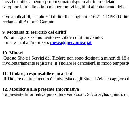
mezzi manifestamente sproporzionato rispetto al diritto tutelato;
iv. opporsi, in tutto o in parte per motivi legittimi al trattamento dei 
Ove applicabili, hai altresì i diritti di cui agli artt. 16-21 GDPR (Diritto d
reclamo all’Autorità Garante.
9. Modalità di esercizio dei diritti
Potrai in qualsiasi momento esercitare i diritti inviando:
- una e-mail all’indirizzo:
mesva@pec.univaq.it
10. Minori
Questo Sito e i Servizi del Titolare non sono destinati a minori di 18 
involontariamente registrate, il Titolare le cancellerà in modo tempestiv
11. Titolare, responsabile e incaricati
Il Titolare del trattamento è Università degli Studi. L’elenco aggiornato
12. Modifiche alla presente Informativa
La presente Informativa può subire variazioni. Si consiglia, quindi, di 
Università degli Studi dell'Aquila
Dipartimento di Medicina clinica, sanità pubblica, scienze della vita
Indirizzo:
Piazzale Salvatore Tommasi 1, Blocco 11