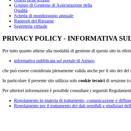
Gruppo di Gestione di Assicurazione della
Qualità
Scheda di monitoraggio annuale
Rapporti del Riesame
Segreteria virtuale
PRIVACY POLICY - INFORMATIVA SU
Per tutto quanto attiene alla modalità di gestione di questo sito in rifer
informativa pubblicata sul portale di Ateneo
che può essere considerata pienamente valida anche per il sito dei de
In particolare il presente sito utilizza solo
cookie tecnici
di sessione (c
Per ulteriori informazioni è possibile consultare i seguenti Regolament
Regolamento in materia di trattamento, comunicazione e diffusio
Regolamento per il trattamento dei dati sensibili e giudiziari del