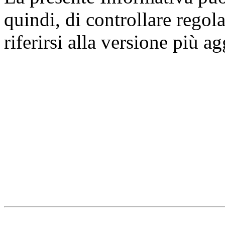
quindi, di controllare regol
riferirsi alla versione più a
Università degli Studi dell
Dipartimento di Medicina cl
della vita e dell'ambiente
Indirizzo:
Piazzale Salvato
67010 L'Aquila - Coppito