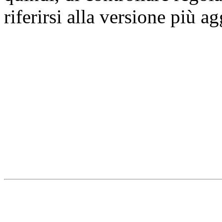
riferirsi alla versione più a
Università degli Studi dell
Dipartimento di Medicina cl
della vita e dell'ambiente
Indirizzo:
Piazzale Salvato
67010 L'Aquila - Coppito
webmaster & web designe