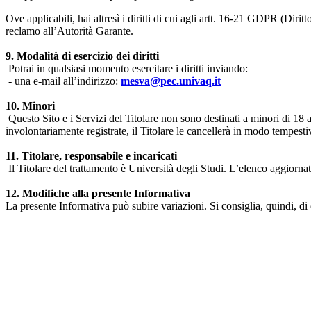
Ove applicabili, hai altresì i diritti di cui agli artt. 16-21 GDPR (Diritto d
reclamo all’Autorità Garante.
9. Modalità di esercizio dei diritti
Potrai in qualsiasi momento esercitare i diritti inviando:
- una e-mail all’indirizzo:
mesva@pec.univaq.it
10. Minori
Questo Sito e i Servizi del Titolare non sono destinati a minori di 18 
involontariamente registrate, il Titolare le cancellerà in modo tempestiv
11. Titolare, responsabile e incaricati
Il Titolare del trattamento è Università degli Studi. L’elenco aggiornato
12. Modifiche alla presente Informativa
La presente Informativa può subire variazioni. Si consiglia, quindi, di 
Università degli Studi dell'Aquila
Dipartimento di Medicina clinica, sanità pubblica, scienze della vita
Indirizzo:
Piazzale Salvatore Tommasi 1, Blocco 11
67010 L'Aquila - Coppito