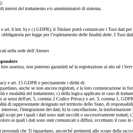
2:
ili interni del trattamento e/o amministratori di sistema;
 art. 6 lett. b) e c) GDPR), il Titolare potrà comunicare i Tuoi dati per l
a obbligatoria per legge per l’espletamento delle finalità dette. I Tuoi dat
icati nella sede dell’Ateneo
ispondere
n loro assenza, non potremo garantirti né la registrazione al sito né i Servi
rivacy e art. 15 GDPR e precisamente i diritti di:
iguardano, anche se non ancora registrati, e la loro comunicazione in form
alità e modalità del trattamento; c) della logica applicata in caso di tratta
ato ai sensi dell'art. 5, comma 2 Codice Privacy e art. 3, comma 1, GDPR; 
 di rappresentante designato nel territorio dello Stato, di responsabili
 interesse, l'integrazione dei dati; b) la cancellazione, la trasformazione
scopi per i quali i dati sono stati raccolti o successivamente trattati; c) 
oloro ai quali i dati sono stati comunicati o diffusi, eccettuato il caso 
dati personali che Ti riguardano, ancorché pertinenti allo scopo della racco