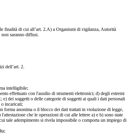
e finalità di cui all’art. 2.A) a Organismi di vigilanza, Autorità
i non saranno diffusi.
zi dell’art. 2.
a intelligibile;
mento effettuato con l'ausilio di strumenti elettronici; d) degli estremi
e) dei soggetti o delle categorie di soggetti ai quali i dati personali
 o incaricati;
 in forma anonima o il blocco dei dati trattati in violazione di legge,
l'attestazione che le operazioni di cui alle lettere a) e b) sono state
in cui tale adempimento si rivela impossibile o comporta un impiego di
lta;