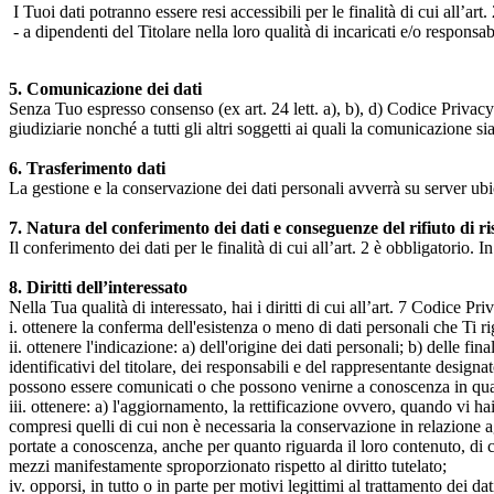
I Tuoi dati potranno essere resi accessibili per le finalità di cui all’art. 
- a dipendenti del Titolare nella loro qualità di incaricati e/o responsab
5. Comunicazione dei dati
Senza Tuo espresso consenso (ex art. 24 lett. a), b), d) Codice Privacy e
giudiziarie nonché a tutti gli altri soggetti ai quali la comunicazione si
6. Trasferimento dati
La gestione e la conservazione dei dati personali avverrà su server ub
7. Natura del conferimento dei dati e conseguenze del rifiuto di r
Il conferimento dei dati per le finalità di cui all’art. 2 è obbligatorio. I
8. Diritti dell’interessato
Nella Tua qualità di interessato, hai i diritti di cui all’art. 7 Codice P
i. ottenere la conferma dell'esistenza o meno di dati personali che Ti r
ii. ottenere l'indicazione: a) dell'origine dei dati personali; b) delle fin
identificativi del titolare, dei responsabili e del rappresentante design
possono essere comunicati o che possono venirne a conoscenza in qualità
iii. ottenere: a) l'aggiornamento, la rettificazione ovvero, quando vi hai
compresi quelli di cui non è necessaria la conservazione in relazione agli 
portate a conoscenza, anche per quanto riguarda il loro contenuto, di c
mezzi manifestamente sproporzionato rispetto al diritto tutelato;
iv. opporsi, in tutto o in parte per motivi legittimi al trattamento dei 