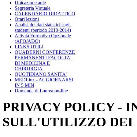
Ubicazione aule
Segreteria Virtuale
CALENDARIO DIDATTICO
Orari lezioni
Analisi dei dati statistici sugli
studenti (periodo 2010-2014)
Attività Formativa Opzionale
(AFO/ADO)
LINKS UTILI
QUADERNI CONFERENZE
PERMANENTI FACOLTA'
DI MEDICINA E
CHIRURGIA
QUOTIDIANO SANITA'
MEDLinx - AGGIORNARSI
IN 5 MIN
Domanda di Laurea on-line
PRIVACY POLICY - 
SULL'UTILIZZO DEI