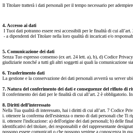
Il Titolare tratterà i dati personali per il tempo necessario per adempiere
4. Accesso ai dati
I Tuoi dati potranno essere resi accessibili per le finalità di cui all’art. 
- a dipendenti del Titolare nella loro qualità di incaricati e/o responsab
5. Comunicazione dei dati
Senza Tuo espresso consenso (ex art. 24 lett. a), b), d) Codice Privacy e
giudiziarie nonché a tutti gli altri soggetti ai quali la comunicazione si
6. Trasferimento dati
La gestione e la conservazione dei dati personali avverrà su server ub
7. Natura del conferimento dei dati e conseguenze del rifiuto di r
Il conferimento dei dati per le finalità di cui all’art. 2 è obbligatorio. I
8. Diritti dell’interessato
Nella Tua qualità di interessato, hai i diritti di cui all’art. 7 Codice P
i. ottenere la conferma dell'esistenza o meno di dati personali che Ti r
ii. ottenere l'indicazione: a) dell'origine dei dati personali; b) delle fin
identificativi del titolare, dei responsabili e del rappresentante design
possono essere comunicati o che possono venirne a conoscenza in qualità