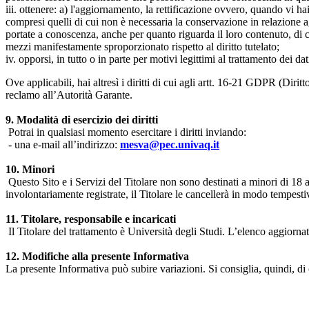
iii. ottenere: a) l'aggiornamento, la rettificazione ovvero, quando vi hai
compresi quelli di cui non è necessaria la conservazione in relazione agli 
portate a conoscenza, anche per quanto riguarda il loro contenuto, di c
mezzi manifestamente sproporzionato rispetto al diritto tutelato;
iv. opporsi, in tutto o in parte per motivi legittimi al trattamento dei 
Ove applicabili, hai altresì i diritti di cui agli artt. 16-21 GDPR (Diritto d
reclamo all’Autorità Garante.
9. Modalità di esercizio dei diritti
Potrai in qualsiasi momento esercitare i diritti inviando:
- una e-mail all’indirizzo:
mesva@pec.univaq.it
10. Minori
Questo Sito e i Servizi del Titolare non sono destinati a minori di 18 
involontariamente registrate, il Titolare le cancellerà in modo tempestiv
11. Titolare, responsabile e incaricati
Il Titolare del trattamento è Università degli Studi. L’elenco aggiornato
12. Modifiche alla presente Informativa
La presente Informativa può subire variazioni. Si consiglia, quindi, di 
Università degli Studi dell'Aquila