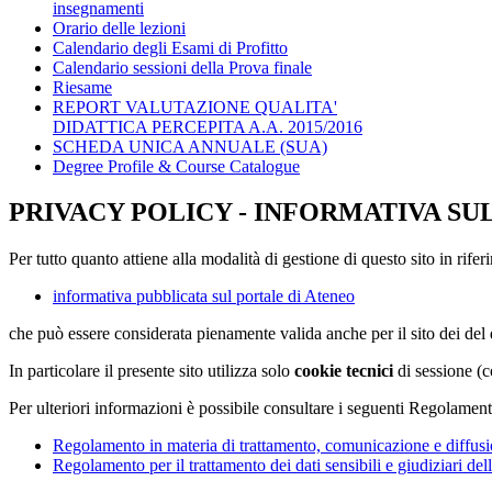
insegnamenti
Orario delle lezioni
Calendario degli Esami di Profitto
Calendario sessioni della Prova finale
Riesame
REPORT VALUTAZIONE QUALITA'
DIDATTICA PERCEPITA A.A. 2015/2016
SCHEDA UNICA ANNUALE (SUA)
Degree Profile & Course Catalogue
PRIVACY POLICY - INFORMATIVA SU
Per tutto quanto attiene alla modalità di gestione di questo sito in rifer
informativa pubblicata sul portale di Ateneo
che può essere considerata pienamente valida anche per il sito dei de
In particolare il presente sito utilizza solo
cookie tecnici
di sessione (c
Per ulteriori informazioni è possibile consultare i seguenti Regolament
Regolamento in materia di trattamento, comunicazione e diffusio
Regolamento per il trattamento dei dati sensibili e giudiziari del