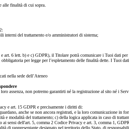
 alle finalità di cui sopra.
2:
ili interni del trattamento e/o amministratori di sistema;
 art. 6 lett. b) e c) GDPR), il Titolare potrà comunicare i Tuoi dati per l
a obbligatoria per legge per l’espletamento delle finalità dette. I Tuoi dat
icati nella sede dell’Ateneo
ispondere
n loro assenza, non potremo garantirti né la registrazione al sito né i Servi
rivacy e art. 15 GDPR e precisamente i diritti di:
iguardano, anche se non ancora registrati, e la loro comunicazione in form
alità e modalità del trattamento; c) della logica applicata in caso di tratta
ato ai sensi dell'art. 5, comma 2 Codice Privacy e art. 3, comma 1, GDPR; 
 di rappresentante designato nel territorio dello Stato, di responsabili